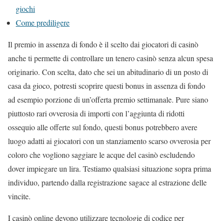
giochi
Come prediligere
Il premio in assenza di fondo è il scelto dai giocatori di casinò
anche ti permette di controllare un tenero casinò senza alcun spesa
originario. Con scelta, dato che sei un abitudinario di un posto di
casa da gioco, potresti scoprire questi bonus in assenza di fondo
ad esempio porzione di un’offerta premio settimanale. Pure siano
piuttosto rari ovverosia di importi con l’aggiunta di ridotti
ossequio alle offerte sul fondo, questi bonus potrebbero avere
luogo adatti ai giocatori con un stanziamento scarso ovverosia per
coloro che vogliono saggiare le acque del casinò escludendo
dover impiegare un lira. Testiamo qualsiasi situazione sopra prima
individuo, partendo dalla registrazione sagace al estrazione delle
vincite.
I casinò online devono utilizzare tecnologie di codice per