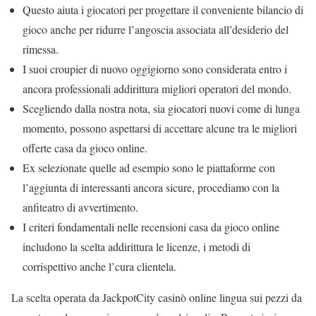
Questo aiuta i giocatori per progettare il conveniente bilancio di
gioco anche per ridurre l’angoscia associata all’desiderio del
rimessa.
I suoi croupier di nuovo oggigiorno sono considerata entro i
ancora professionali addirittura migliori operatori del mondo.
Scegliendo dalla nostra nota, sia giocatori nuovi come di lunga
momento, possono aspettarsi di accettare alcune tra le migliori
offerte casa da gioco online.
Ex selezionate quelle ad esempio sono le piattaforme con
l’aggiunta di interessanti ancora sicure, procediamo con la
anfiteatro di avvertimento.
I criteri fondamentali nelle recensioni casa da gioco online
includono la scelta addirittura le licenze, i metodi di
corrispettivo anche l’cura clientela.
La scelta operata da JackpotCity casinò online lingua sui pezzi da