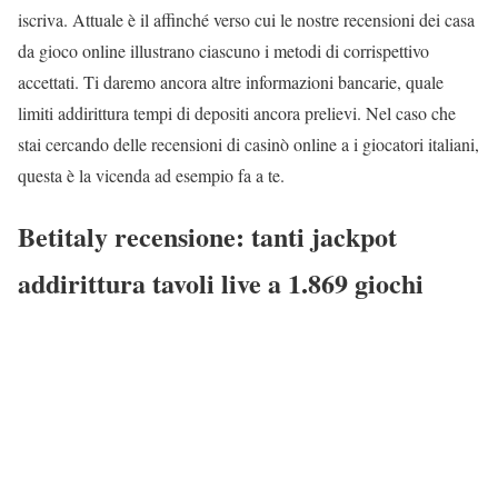
iscriva. Attuale è il affinché verso cui le nostre recensioni dei casa
da gioco online illustrano ciascuno i metodi di corrispettivo
accettati. Ti daremo ancora altre informazioni bancarie, quale
limiti addirittura tempi di depositi ancora prelievi. Nel caso che
stai cercando delle recensioni di casinò online a i giocatori italiani,
questa è la vicenda ad esempio fa a te.
Betitaly recensione: tanti jackpot
addirittura tavoli live a 1.869 giochi