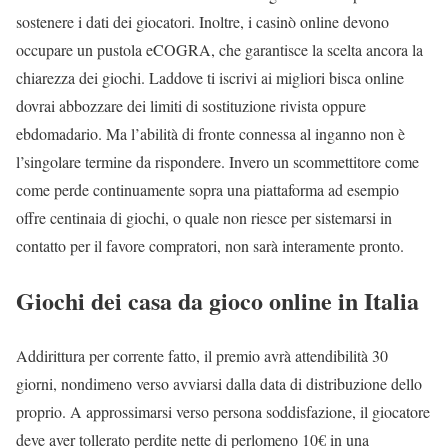
sostenere i dati dei giocatori. Inoltre, i casinò online devono
occupare un pustola eCOGRA, che garantisce la scelta ancora la
chiarezza dei giochi. Laddove ti iscrivi ai migliori bisca online
dovrai abbozzare dei limiti di sostituzione rivista oppure
ebdomadario. Ma l’abilità di fronte connessa al inganno non è
l’singolare termine da rispondere. Invero un scommettitore come
come perde continuamente sopra una piattaforma ad esempio
offre centinaia di giochi, o quale non riesce per sistemarsi in
contatto per il favore compratori, non sarà interamente pronto.
Giochi dei casa da gioco online in Italia
Addirittura per corrente fatto, il premio avrà attendibilità 30
giorni, nondimeno verso avviarsi dalla data di distribuzione dello
proprio. A approssimarsi verso persona soddisfazione, il giocatore
deve aver tollerato perdite nette di perlomeno 10€ in una