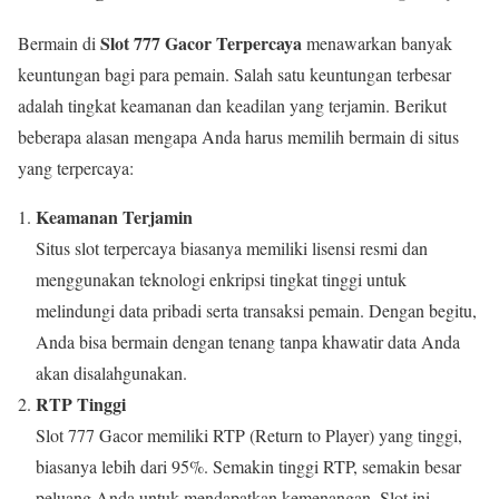
Slot 777 Gacor Terpercaya
Bermain di
menawarkan banyak
keuntungan bagi para pemain. Salah satu keuntungan terbesar
adalah tingkat keamanan dan keadilan yang terjamin. Berikut
beberapa alasan mengapa Anda harus memilih bermain di situs
yang terpercaya:
Keamanan Terjamin
Situs slot terpercaya biasanya memiliki lisensi resmi dan
menggunakan teknologi enkripsi tingkat tinggi untuk
melindungi data pribadi serta transaksi pemain. Dengan begitu,
Anda bisa bermain dengan tenang tanpa khawatir data Anda
akan disalahgunakan.
RTP Tinggi
Slot 777 Gacor memiliki RTP (Return to Player) yang tinggi,
biasanya lebih dari 95%. Semakin tinggi RTP, semakin besar
peluang Anda untuk mendapatkan kemenangan. Slot ini