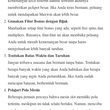
kemenangan kecil terlebih dahulu sebelum akhirnya
memberikan jackpot besar. Jika Anda terus bermain, peluang
untuk mendapatkan Maxwin akan lebih besar.
Gunakan Fitur Bonus dengan Bijak
Manfaatkan setiap fitur bonus yang ada, seperti free spins dan
multipliers. Biasanya, fitur-fitur ini akan membuka peluang
Anda untuk meraih kemenangan besar tanpa harus
mengeluarkan lebih banyak taruhan.
Tentukan Batas Waktu dan Taruhan
Jangan terbawa suasana dan bermain tanpa batas. Tentukan
berapa banyak waktu yang akan Anda habiskan dan berapa
banyak yang ingin Anda pertaruhkan. Jika Anda sudah
mencapai batasan, berhentilah bermain.
Pelajari Pola Mesin
Beberapa pemain percaya bahwa mesin slot memiliki pola
tertentu, meskipun ini tidak selalu berlaku. Namun, mencoba