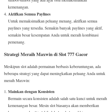
kemenangan.
Aktifkan Semua Paylines
Untuk memaksimalkan peluang menang, aktifkan semua
paylines yang tersedia. Semakin banyak paylines yang aktif,
semakin besar kesempatan Anda untuk meraih kombinasi
pemenang.
Strategi Meraih Maxwin di Slot 777 Gacor
Meskipun slot adalah permainan berbasis keberuntungan, ada
beberapa strategi yang dapat meningkatkan peluang Anda untuk
meraih Maxwin:
Mainkan dengan Konsisten
Bermain secara konsisten adalah salah satu kunci untuk meraih
kemenangan besar. Mesin slot biasanya akan memberikan