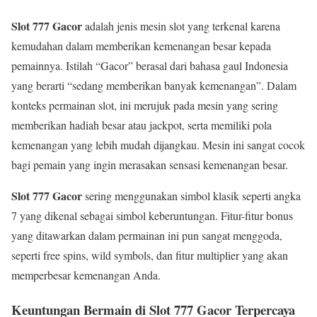
Slot 777 Gacor
adalah jenis mesin slot yang terkenal karena
kemudahan dalam memberikan kemenangan besar kepada
pemainnya. Istilah “Gacor” berasal dari bahasa gaul Indonesia
yang berarti “sedang memberikan banyak kemenangan”. Dalam
konteks permainan slot, ini merujuk pada mesin yang sering
memberikan hadiah besar atau jackpot, serta memiliki pola
kemenangan yang lebih mudah dijangkau. Mesin ini sangat cocok
bagi pemain yang ingin merasakan sensasi kemenangan besar.
Slot 777 Gacor
sering menggunakan simbol klasik seperti angka
7 yang dikenal sebagai simbol keberuntungan. Fitur-fitur bonus
yang ditawarkan dalam permainan ini pun sangat menggoda,
seperti free spins, wild symbols, dan fitur multiplier yang akan
memperbesar kemenangan Anda.
Keuntungan Bermain di Slot 777 Gacor Terpercaya