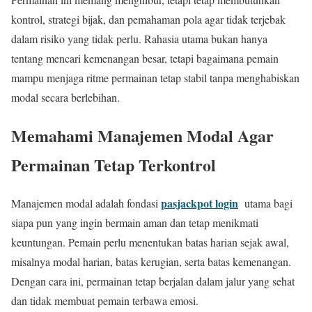
kontrol, strategi bijak, dan pemahaman pola agar tidak terjebak
dalam risiko yang tidak perlu. Rahasia utama bukan hanya
tentang mencari kemenangan besar, tetapi bagaimana pemain
mampu menjaga ritme permainan tetap stabil tanpa menghabiskan
modal secara berlebihan.
Memahami Manajemen Modal Agar
Permainan Tetap Terkontrol
pasjackpot login
Manajemen modal adalah fondasi
utama bagi
siapa pun yang ingin bermain aman dan tetap menikmati
keuntungan. Pemain perlu menentukan batas harian sejak awal,
misalnya modal harian, batas kerugian, serta batas kemenangan.
Dengan cara ini, permainan tetap berjalan dalam jalur yang sehat
dan tidak membuat pemain terbawa emosi.