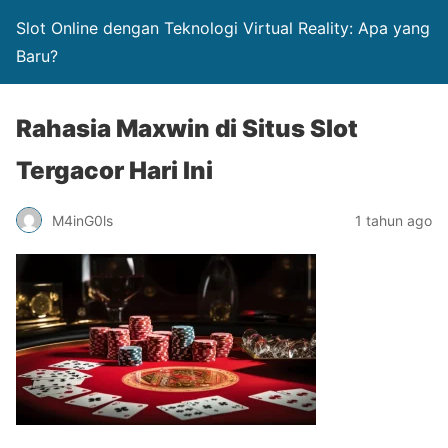
Slot Online dengan Teknologi Virtual Reality: Apa yang
Baru?
Rahasia Maxwin di Situs Slot
Tergacor Hari Ini
M4inG0ls
1 tahun ago