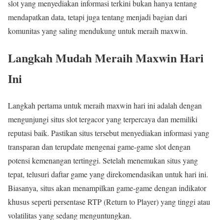
slot yang menyediakan informasi terkini bukan hanya tentang
mendapatkan data, tetapi juga tentang menjadi bagian dari
komunitas yang saling mendukung untuk meraih maxwin.
Langkah Mudah Meraih Maxwin Hari
Ini
Langkah pertama untuk meraih maxwin hari ini adalah dengan
mengunjungi situs slot tergacor yang terpercaya dan memiliki
reputasi baik. Pastikan situs tersebut menyediakan informasi yang
transparan dan terupdate mengenai game-game slot dengan
potensi kemenangan tertinggi. Setelah menemukan situs yang
tepat, telusuri daftar game yang direkomendasikan untuk hari ini.
Biasanya, situs akan menampilkan game-game dengan indikator
khusus seperti persentase RTP (Return to Player) yang tinggi atau
volatilitas yang sedang menguntungkan.