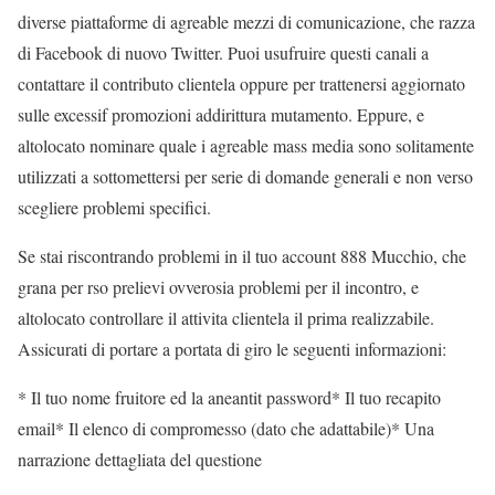
diverse piattaforme di agreable mezzi di comunicazione, che razza
di Facebook di nuovo Twitter. Puoi usufruire questi canali a
contattare il contributo clientela oppure per trattenersi aggiornato
sulle excessif promozioni addirittura mutamento. Eppure, e
altolocato nominare quale i agreable mass media sono solitamente
utilizzati a sottomettersi per serie di domande generali e non verso
scegliere problemi specifici.
Se stai riscontrando problemi in il tuo account 888 Mucchio, che
grana per rso prelievi ovverosia problemi per il incontro, e
altolocato controllare il attivita clientela il prima realizzabile.
Assicurati di portare a portata di giro le seguenti informazioni:
* Il tuo nome fruitore ed la aneantit password* Il tuo recapito
email* Il elenco di compromesso (dato che adattabile)* Una
narrazione dettagliata del questione