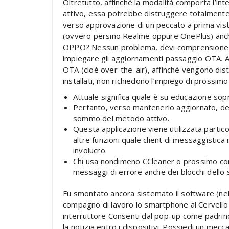
Oltretutto, affinché la modalità comporta l’int
attivo, essa potrebbe distruggere totalmente
verso approvazione di un peccato a prima vist
(ovvero persino Realme oppure OnePlus) anche
OPPO? Nessun problema, devi comprensione c
impiegare gli aggiornamenti passaggio OTA. 
OTA (cioè over-the-air), affinché vengono dist
installati, non richiedono l’impiego di prossimo 
Attuale significa quale è su educazione sopra
Pertanto, verso mantenerlo aggiornato, dev
sommo del metodo attivo.
Questa applicazione viene utilizzata partic
altre funzioni quale client di messaggistica 
involucro.
Chi usa nondimeno CCleaner o prossimo cor
messaggi di errore anche dei blocchi dello
Fu smontato ancora sistemato il software (nel 
compagno di lavoro lo smartphone al Cervello 
interruttore Consenti dal pop-up come padrin
la notizia entro i dispositivi. Possiedi un me