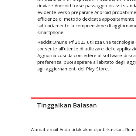
rinviare Android forse passaggio prassi stand
evidente verso preparare Android probabilme
efficienza di metodo dedicata appositamente pe
saltuariamente la comprensione di aggiornament
smartphone.
RedditiOnLine Pf 2023 utilizza una tecnologia 
consente all’utente di utilizzare delle applicazi
Aggiorna così da concedere al software di scar
preferenza, puoi aspirare all’abitato degli ag
agli aggiornamenti del Play Store.
Tinggalkan Balasan
Alamat email Anda tidak akan dipublikasikan.
Ruas