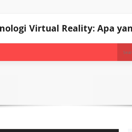
nologi Virtual Reality: Apa ya
Search
for: