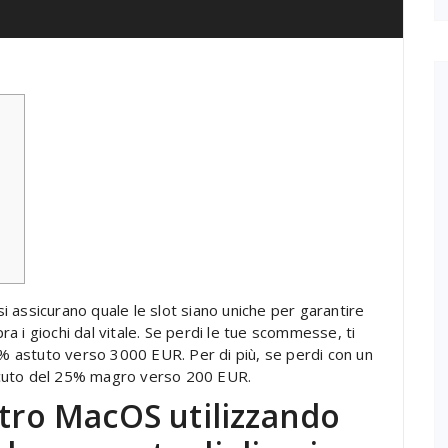
hi si assicurano quale le slot siano uniche per garantire
 i giochi dal vitale. Se perdi le tue scommesse, ti
5% astuto verso 3000 EUR.
Per di più, se perdi con un
l acuto del 25% magro verso 200 EUR.
ntro MacOS utilizzando