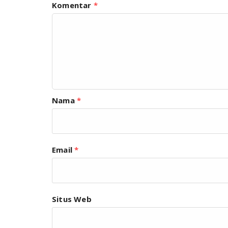
Komentar
*
Nama
*
Email
*
Situs Web