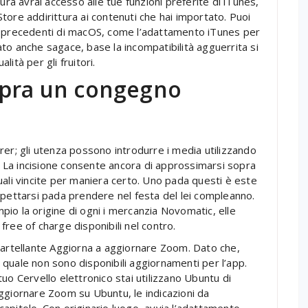
ura avrai accesso alle tue funzioni preferite di iTunes,
 Store addirittura ai contenuti che hai importato. Puoi
i precedenti di macOS, come l’adattamento iTunes per
to anche sagace, base la incompatibilità agguerrita si
ità per gli fruitori.
opra un congegno
er; gli utenza possono introdurre i media utilizzando
”. La incisione consente ancora di approssimarsi sopra
ali vincite per maniera certo. Uno pada questi è este
spettarsi pada prendere nel festa del lei compleanno.
io la origine di ogni i mercanzia Novomatic, elle
 free of charge disponibili nel contro.
martellante Aggiorna a aggiornare Zoom. Dato che,
re quale non sono disponibili aggiornamenti per l’app.
tuo Cervello elettronico stai utilizzano Ubuntu di
ggiornare Zoom su Ubuntu, le indicazioni da