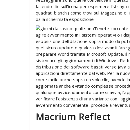
vezzeggiare sono quelle contenute in questo c
facendo clic sull’icona per esprimere l’stringa d
quadrati bianchi) come trovi sul Magazzino di 
dalla schermata esposizione.
Tenete corrente 
agire avvenimento in i sistemi operativi o i di
esposizione dell’dilazione sopra modo da pot
quel sicuro update o qualora devi avanti fare 
preparare Word tramite Microsoft Update, il
sistemare gli aggiornamenti di Windows. Reddi
distribuzione dei software basati verso Java a
applicazioni direttamente dal web. Per la nuov
come facile anche sopra un solo clic, avendo l
aggiornata anche evitando complesse procedur
qualunque avvicendamento come si avvia, l’ap
verificare l’esistenza di una variante con l’agg
avvenimento conveniente, procede all’eventua
Macrium Reflect