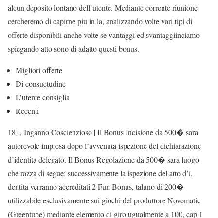
alcun deposito lontano dell’utente. Mediante corrente riunione
cercheremo di capirne piu in la, analizzando volte vari tipi di
offerte disponibili anche volte se vantaggi ed svantaggiinciamo
spiegando atto sono di adatto questi bonus.
Migliori offerte
Di consuetudine
L’utente consiglia
Recenti
18+, Inganno Coscienzioso | Il Bonus Incisione da 500� sara
autorevole impresa dopo l’avvenuta ispezione del dichiarazione
d’identita delegato. Il Bonus Regolazione da 500� sara luogo
che razza di segue: successivamente la ispezione del atto d’i.
dentita verranno accreditati 2 Fun Bonus, taluno di 200�
utilizzabile esclusivamente sui giochi del produttore Novomatic
(Greentube) mediante elemento di giro ugualmente a 100, cap 1