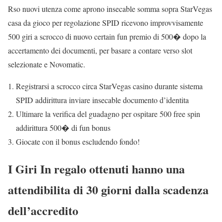
Rso nuovi utenza come aprono insecable somma sopra StarVegas
casa da gioco per regolazione SPID ricevono improvvisamente
500 giri a scrocco di nuovo certain fun premio di 500� dopo la
accertamento dei documenti, per basare a contare verso slot
selezionate e Novomatic.
Registrarsi a scrocco circa StarVegas casino durante sistema
SPID addirittura inviare insecable documento d’identita
Ultimare la verifica del guadagno per ospitare 500 free spin
addirittura 500� di fun bonus
Giocate con il bonus escludendo fondo!
I Giri In regalo ottenuti hanno una
attendibilita di 30 giorni dalla scadenza
dell’accredito