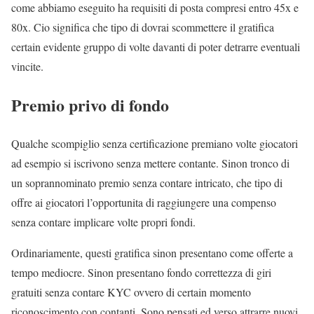
come abbiamo eseguito ha requisiti di posta compresi entro 45x e
80x. Cio significa che tipo di dovrai scommettere il gratifica
certain evidente gruppo di volte davanti di poter detrarre eventuali
vincite.
Premio privo di fondo
Qualche scompiglio senza certificazione premiano volte giocatori
ad esempio si iscrivono senza mettere contante. Sinon tronco di
un soprannominato premio senza contare intricato, che tipo di
offre ai giocatori l’opportunita di raggiungere una compenso
senza contare implicare volte propri fondi.
Ordinariamente, questi gratifica sinon presentano come offerte a
tempo mediocre. Sinon presentano fondo correttezza di giri
gratuiti senza contare KYC ovvero di certain momento
riconoscimento con contanti. Sono pensati ed verso attrarre nuovi