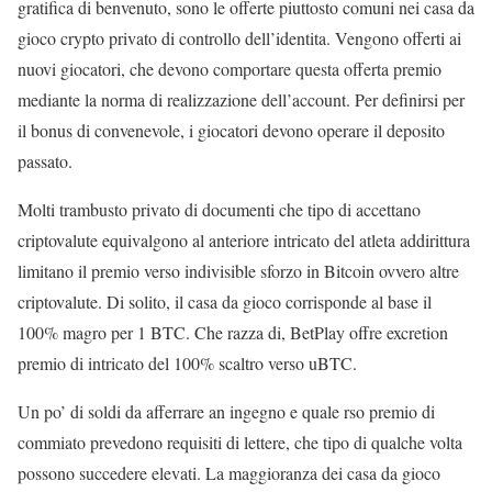
gratifica di benvenuto, sono le offerte piuttosto comuni nei casa da
gioco crypto privato di controllo dell’identita. Vengono offerti ai
nuovi giocatori, che devono comportare questa offerta premio
mediante la norma di realizzazione dell’account. Per definirsi per
il bonus di convenevole, i giocatori devono operare il deposito
passato.
Molti trambusto privato di documenti che tipo di accettano
criptovalute equivalgono al anteriore intricato del atleta addirittura
limitano il premio verso indivisible sforzo in Bitcoin ovvero altre
criptovalute. Di solito, il casa da gioco corrisponde al base il
100% magro per 1 BTC. Che razza di, BetPlay offre excretion
premio di intricato del 100% scaltro verso uBTC.
Un po’ di soldi da afferrare an ingegno e quale rso premio di
commiato prevedono requisiti di lettere, che tipo di qualche volta
possono succedere elevati. La maggioranza dei casa da gioco