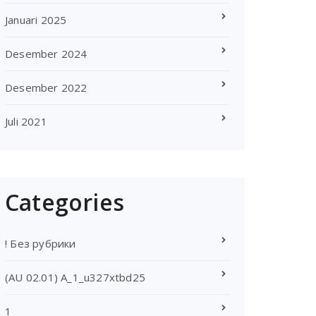
Januari 2025
Desember 2024
Desember 2022
Juli 2021
Categories
! Без рубрики
(AU 02.01) A_1_u327xtbd25
1