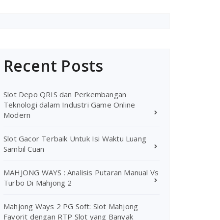
Recent Posts
Slot Depo QRIS dan Perkembangan
Teknologi dalam Industri Game Online
Modern
Slot Gacor Terbaik Untuk Isi Waktu Luang
Sambil Cuan
MAHJONG WAYS : Analisis Putaran Manual Vs
Turbo Di Mahjong 2
Mahjong Ways 2 PG Soft: Slot Mahjong
Favorit dengan RTP Slot yang Banyak