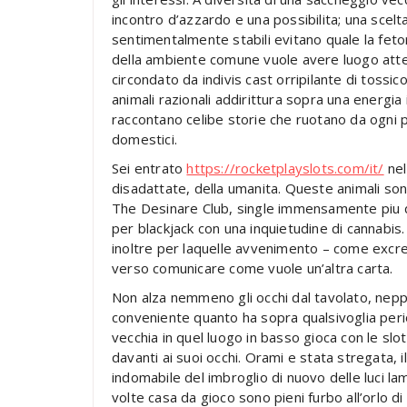
incontro d’azzardo e una possibilita; una scelt
sentimentalmente stabili evitano quale la feto
della ambiente comune vuole avere luogo atten
circondato da indivis cast orripilante di tossic
animali razionali addirittura sopra una energi
raccontano celibe storie che ruotano da ogni par
domestici.
Sei entrato
https://rocketplayslots.com/it/
nel
disadattate, della umanita. Queste animali sono
The Desinare Club, single immensamente piu d
per blackjack con una inquietudine di cannabis.
inoltre per laquelle avvenimento – come excre
verso comunicare come vuole un’altra carta.
Non alza nemmeno gli occhi dal tavolato, nep
conveniente quanto ha sopra qualsivoglia perio
vecchia in quel luogo in basso gioca con le sl
davanti ai suoi occhi. Orami e stata stregata, 
indomabile del imbroglio di nuovo delle luci la
volte casa da gioco sono pieni furbo all’orlo d