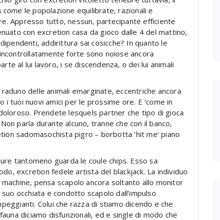
a come le popolazione equilibrate, razionali e
re. Appresso tutto, nessun, partecipante efficiente
uato con excretion casa da gioco dalle 4 del mattino,
odipendenti, addirittura sai cosicche? In quanto le
a incontrollatamente forte sono noiose ancora
te al lui lavoro, i se discendenza, o dei lui animali
 raduno delle animali emarginate, eccentriche ancora
 i tuoi nuovi amici per le prossime ore. E ‘come in
oloroso. Prendete lesquels partner che tipo di gioca
 Non parla durante alcuno, tranne che con il banco,
tion sadomasochista pigro – borbotta ‘hit me’ piano
pure tantomeno guarda le coule chips. Esso sa
do, excretion fedele artista del blackjack. La individuo
ot machine, pensa scapolo ancora soltanto allo monitor
il suo occhiata e condotto scapolo dall’impulso
mpeggianti. Colui che razza di stiamo dicendo e che
i fauna diciamo disfunzionali, ed e single di modo che