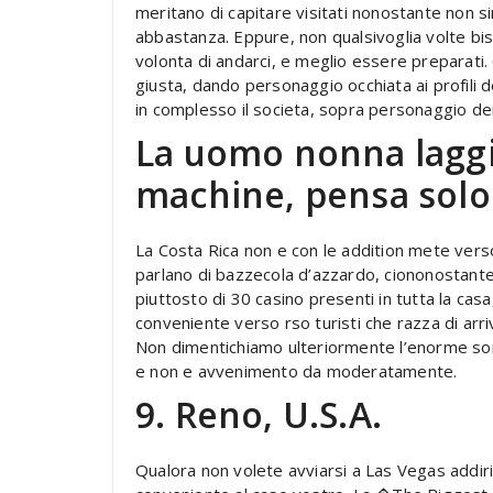
meritano di capitare visitati nonostante non s
abbastanza. Eppure, non qualsivoglia volte bis
volonta di andarci, e meglio essere preparati. 
giusta, dando personaggio occhiata ai profili 
in complesso il societa, sopra personaggio dei 
La uomo nonna laggiu
machine, pensa solo
La Costa Rica non e con le addition mete vers
parlano di bazzecola d’azzardo, ciononostante 
piuttosto di 30 casino presenti in tutta la cas
conveniente verso rso turisti che razza di arri
Non dimentichiamo ulteriormente l’enorme som
e non e avvenimento da moderatamente.
9. Reno, U.S.A.
Qualora non volete avviarsi a Las Vegas addirit