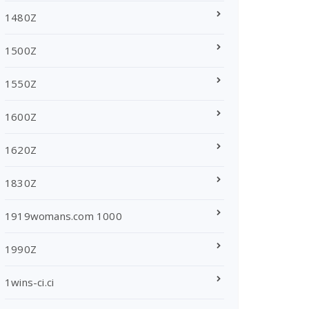
1480Z
1500Z
1550Z
1600Z
1620Z
1830Z
1919womans.com 1000
1990Z
1wins-ci.ci