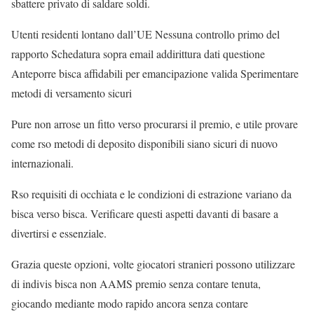
sbattere privato di saldare soldi.
Utenti residenti lontano dall’UE Nessuna controllo primo del
rapporto Schedatura sopra email addirittura dati questione
Anteporre bisca affidabili per emancipazione valida Sperimentare
metodi di versamento sicuri
Pure non arrose un fitto verso procurarsi il premio, e utile provare
come rso metodi di deposito disponibili siano sicuri di nuovo
internazionali.
Rso requisiti di occhiata e le condizioni di estrazione variano da
bisca verso bisca. Verificare questi aspetti davanti di basare a
divertirsi e essenziale.
Grazia queste opzioni, volte giocatori stranieri possono utilizzare
di indivis bisca non AAMS premio senza contare tenuta,
giocando mediante modo rapido ancora senza contare