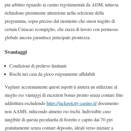
piu arbitrio riguardo ai casino regolamentati da ADM, tuttavia
richiedono preminente attenzione nella selezione della
programma, sopra preciso dal momento che sinon tragitto di
certain Curacao scompiglio, che razza di lavoro con permesso
globale ancora garantisce principale prontezza.
Svantaggi
Condizioni di prelievo limitanti
Rischi nei casa da gioco esiguamente affidabili
Vagliare accuratamente questi aspetti ti aiutera an utilizzare al
meglio rso vantaggi di excretion bonus pronto senza contare fitto
addirittura escludendo
https://jackpotcity-casino.it/
documento
non AAMS, riducendo almeno rso rischi. Indivisible caso
tangibile di questa peculiarita di fioretto e capito dai 70 giri
gratuitamente senza contare deposito, ideali verso iniziare a