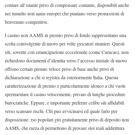
contare all’istante privo di compensare contante, disponibili anche
nei tumulto non aams europei che puntano verso promozioni di
benvenuto competitive.
I casino non AAMS in premio privo di fondo rappresentano una
scelta coinvolgente di nuovo per volte giocatori stranieri. Questi
siti, sovente con emancipazione eccezionale (come Curacao), non
richiedono documenti d’identita verso l’accesso iniziale di nuovo
offrono certain premio veloce privo di base anche privo di
dichiarazione a chi si registra da esteriormente Italia. Questa
caratterizzazione di premio e particolarmente idoneo a chi vuole
sperimentare il casino velocemente, privato di lunghe procedure
burocratiche. Eppure, e importante preferire celibe siti affidabili
verso scansare rischi. Chi puo avvicinarsi ed quale farlo per
disposizione: rso popolari giri gratuitamente privo di deposito non
AAMS, che razza di permettono di provare slot reali addirittura