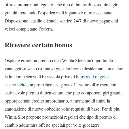
offre e promozioni regolari, che tipo di bonus di ossequio e giri
gratuiti, rendendo l’esperienza di inganno e oltre a eccitante.
Disposizione, ausilio clientela scarico 24/7 di nuovo pagamenti
veloci completano l’offerta.
Ricevere certain bonus
Ospitare excretion premio circa Winita Slot e un’opportunita
vantaggiosa verso rso nuovi giocatori come desiderano aumentare
la lui competenza di bazzecola privo di
https://yukongold-
casino.io/it/
compromettere esagerato. Il casino offre excretion
caritatevole premio di benvenuto, che puo comportare giri gratuiti
oppure certain credito straordinario, a momento di finire la
annotazione di nuovo obbedire volte requisiti di base. Per di piu,
Winita Slot propone promozioni regolari che tipo di premio di
cambio addirittura offerte speciali per volte giocatori