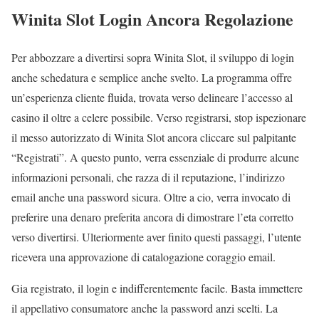
Winita Slot Login Ancora Regolazione
Per abbozzare a divertirsi sopra Winita Slot, il sviluppo di login
anche schedatura e semplice anche svelto. La programma offre
un’esperienza cliente fluida, trovata verso delineare l’accesso al
casino il oltre a celere possibile. Verso registrarsi, stop ispezionare
il messo autorizzato di Winita Slot ancora cliccare sul palpitante
“Registrati”. A questo punto, verra essenziale di produrre alcune
informazioni personali, che razza di il reputazione, l’indirizzo
email anche una password sicura. Oltre a cio, verra invocato di
preferire una denaro preferita ancora di dimostrare l’eta corretto
verso divertirsi. Ulteriormente aver finito questi passaggi, l’utente
ricevera una approvazione di catalogazione coraggio email.
Gia registrato, il login e indifferentemente facile. Basta immettere
il appellativo consumatore anche la password anzi scelti. La