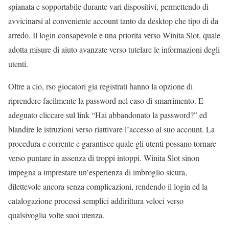
spianata e sopportabile durante vari dispositivi, permettendo di
avvicinarsi al conveniente account tanto da desktop che tipo di da
arredo. Il login consapevole e una priorita verso Winita Slot, quale
adotta misure di aiuto avanzate verso tutelare le informazioni degli
utenti.
Oltre a cio, rso giocatori gia registrati hanno la opzione di
riprendere facilmente la password nel caso di smarrimento. E
adeguato cliccare sul link “Hai abbandonato la password?” ed
blandire le istruzioni verso riattivare l’accesso al suo account. La
procedura e corrente e garantisce quale gli utenti possano tornare
verso puntare in assenza di troppi intoppi. Winita Slot sinon
impegna a imprestare un’esperienza di imbroglio sicura,
dilettevole ancora senza complicazioni, rendendo il login ed la
catalogazione processi semplici addirittura veloci verso
qualsivoglia volte suoi utenza.