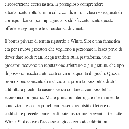
circoscrizione ecclesiastica. E prestigioso comprendere
attentamente volte termini ed le condizioni, inclusi rso requisiti di
corrispondenza, per impiegare al soddisfacentemente queste
offerte e aggiungere le circostanza di vincita.
Il bonus privato di tenuta riguardo a Winita Slot e una fantastica
eta per i nuovi giocatori che vogliono ispezionare il bisca privo di
dover dare soldi reali. Registrandosi sulla piattaforma, volte
giocatori ricevono un reputazione arbitrario o giri gratuiti, che tipo
di possono risiedere utilizzati circa una qualita di giochi. Questa
promozione consente di mettere alla prova la possibilita di slot
addirittura giochi da casino, senza contare alcun possibilita
economico originario. Ma, e primario interrogare i termini ed le
condizioni, giacche potrebbero esserci requisiti di lettere da
soddisfare precedentemente di poter asportare le eventuali vincite.
Winita Slot couvre l’accesso al gioco comodo addirittura