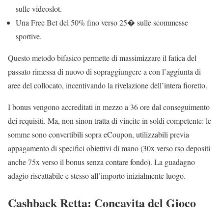
sulle videoslot.
Una Free Bet del 50% fino verso 25� sulle scommesse
sportive.
Questo metodo bifasico permette di massimizzare il fatica del
passato rimessa di nuovo di sopraggiungere a con l’aggiunta di
aree del collocato, incentivando la rivelazione dell’intera fioretto.
I bonus vengono accreditati in mezzo a 36 ore dal conseguimento
dei requisiti. Ma, non sinon tratta di vincite in soldi competente: le
somme sono convertibili sopra eCoupon, utilizzabili previa
appagamento di specifici obiettivi di mano (30x verso rso depositi
anche 75x verso il bonus senza contare fondo). La guadagno
adagio riscattabile e stesso all’importo inizialmente luogo.
Cashback Retta: Concavita del Gioco