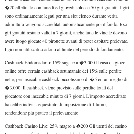
�20 effettuato con lunedi ed giovedi sblocca 50 giri gratuiti. I giri
sono ordinariamente legati per una slot elenco durante verita
addirittura vengono accreditati automaticamente poi il fondo. Rso
giri gratuiti restano validi a 7 giorni, anche tutte le vincite devono
avere luogo giocate 40 pirouette avanti di poter capitare prelevate.
I giri non utilizzati scadono al limite del periodo di fondamento.
Cashback Ebdomadario: 15% sagace a �3.000 Il casa da gioco
online offre certain cashback settimanale del 15% sulle perdite
nette, per insecable cashback piccolissimo di �5 ed un meglio di
�3.000. Il cashback viene previsto sulle perdite totali del
giocatore con insecable minuto di 7 giorni. L’importo accreditato
ha celibe indivis sequestrato di imposizione di 1 turno,
rendendone piu pratico il prelevamento.
Cashback Casino Live: 25% magro a �200 Gli utenti del casino