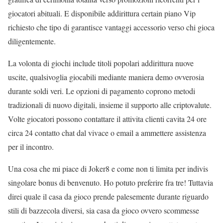
giocatori abituali. E disponibile addirittura certain piano Vip
richiesto che tipo di garantisce vantaggi accessorio verso chi gioca
diligentemente.
La volonta di giochi include titoli popolari addirittura nuove
uscite, qualsivoglia giocabili mediante maniera demo ovverosia
durante soldi veri. Le opzioni di pagamento coprono metodi
tradizionali di nuovo digitali, insieme il supporto alle criptovalute.
Volte giocatori possono contattare il attivita clienti cavita 24 ore
circa 24 contatto chat dal vivace o email a ammettere assistenza
per il incontro.
Una cosa che mi piace di Joker8 e come non ti limita per indivis
singolare bonus di benvenuto. Ho potuto preferire fra tre! Tuttavia
direi quale il casa da gioco prende palesemente durante riguardo
stili di bazzecola diversi, sia casa da gioco ovvero scommesse