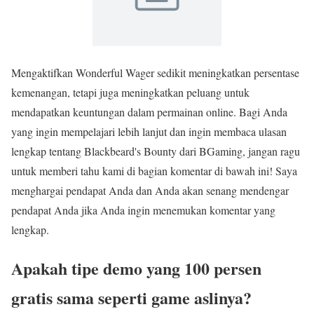
Mengaktifkan Wonderful Wager sedikit meningkatkan persentase
kemenangan, tetapi juga meningkatkan peluang untuk
mendapatkan keuntungan dalam permainan online. Bagi Anda
yang ingin mempelajari lebih lanjut dan ingin membaca ulasan
lengkap tentang Blackbeard's Bounty dari BGaming, jangan ragu
untuk memberi tahu kami di bagian komentar di bawah ini! Saya
menghargai pendapat Anda dan Anda akan senang mendengar
pendapat Anda jika Anda ingin menemukan komentar yang
lengkap.
Apakah tipe demo yang 100 persen
gratis sama seperti game aslinya?