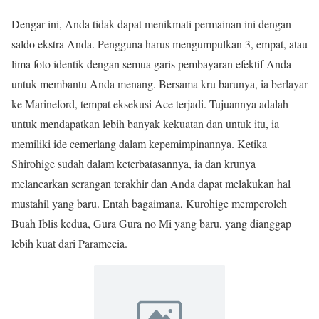
Dengar ini, Anda tidak dapat menikmati permainan ini dengan
saldo ekstra Anda. Pengguna harus mengumpulkan 3, empat, atau
lima foto identik dengan semua garis pembayaran efektif Anda
untuk membantu Anda menang. Bersama kru barunya, ia berlayar
ke Marineford, tempat eksekusi Ace terjadi. Tujuannya adalah
untuk mendapatkan lebih banyak kekuatan dan untuk itu, ia
memiliki ide cemerlang dalam kepemimpinannya. Ketika
Shirohige sudah dalam keterbatasannya, ia dan krunya
melancarkan serangan terakhir dan Anda dapat melakukan hal
mustahil yang baru. Entah bagaimana, Kurohige memperoleh
Buah Iblis kedua, Gura Gura no Mi yang baru, yang dianggap
lebih kuat dari Paramecia.