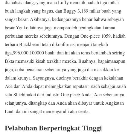
dianalisis ulang, yang mana Luffy memilih hadiah tiga miliar
buah langkah yang bagus, dan Buggy 3,189 miliar buah yang
sangat besar. Akibatnya, kedengarannya benar bahwa sebagian
besar Yonko lainnya juga memperoleh peningkatan karena
perbuatan mereka sebelumnya. Dengan One-piece 1059, hadiah
terbaru Blackbeard telah dikonfirmasi menjadi langkah
tiga,996,000,100000 buah, dan ini akan terus bertambah seiring
fakta memasuki kisah terakhir mereka. Buahnya, bagaimanapun
juga, coba penalaran sebenarnya yang juga dia masukkan ke
dalam krunya. Sayangnya, duelnya berakhir dengan kekalahan
Ace dan Anda dapat meningkatkan reputasi Teach sebagai salah
satu Shichibukai dari industri One piece Anda. Ace sebenarnya,
selanjutnya, ditangkap dan Anda akan dibayar untuk Angkatan
Laut, dan ini sangat memengaruhi alur cerita.
Pelabuhan Berperingkat Tinggi