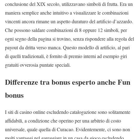
conclusione del XIX secolo, utilizzavano simboli di frutta. Era un
maniera semplice anche intuitivo a visualizzare le combinazioni
vincenti ancora rimane un aspetto duraturo del artificio d’azzardo.
Che possono saldare combinazioni di 8 oppure 12 simboli, per
ogni segno della pagina si trovino, senza rispondere alla regola del
payout da dritta verso manca. Questo modello di artificio, al pari
di quelli tradizionali, è fornito di premio interni ad esempio giri
gratuiti ovverosia puntate speciali.
Differenze tra bonus esperto anche Fun
bonus
I siti di casino online escludendo catalogazione sono solitamente
affidabili, a condizione che operino per una arbitrio di costo
universale, quale quella di Curacao. Evidentemente, ci sono non
molti vantaggi nel gareggiare in un casa da gioco escludendo