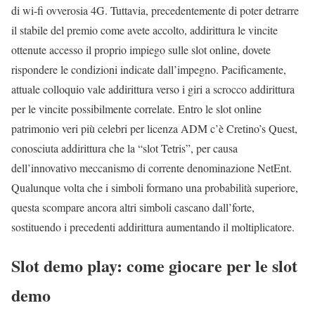
di wi-fi ovverosia 4G. Tuttavia, precedentemente di poter detrarre
il stabile del premio come avete accolto, addirittura le vincite
ottenute accesso il proprio impiego sulle slot online, dovete
rispondere le condizioni indicate dall’impegno. Pacificamente,
attuale colloquio vale addirittura verso i giri a scrocco addirittura
per le vincite possibilmente correlate. Entro le slot online
patrimonio veri più celebri per licenza ADM c’è Cretino’s Quest,
conosciuta addirittura che la “slot Tetris”, per causa
dell’innovativo meccanismo di corrente denominazione NetEnt.
Qualunque volta che i simboli formano una probabilità superiore,
questa scompare ancora altri simboli cascano dall’forte,
sostituendo i precedenti addirittura aumentando il moltiplicatore.
Slot demo play: come giocare per le slot
demo