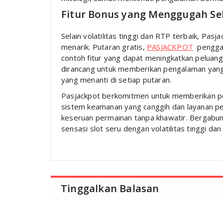
Fitur Bonus yang Menggugah Se
Selain volatilitas tinggi dan RTP terbaik, Pa
menarik. Putaran gratis,
PASJACKPOT
penggan
contoh fitur yang dapat meningkatkan peluang
dirancang untuk memberikan pengalaman yang
yang menanti di setiap putaran.
Pasjackpot berkomitmen untuk memberikan 
sistem keamanan yang canggih dan layanan pe
keseruan permainan tanpa khawatir. Bergabu
sensasi slot seru dengan volatilitas tinggi dan
Tinggalkan Balasan