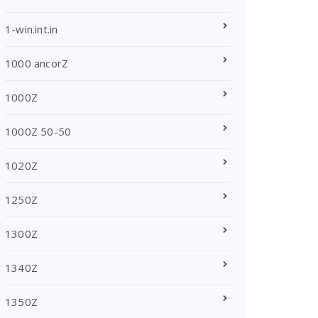
1-win.int.in
1000 ancorZ
1000Z
1000Z 50-50
1020Z
1250Z
1300Z
1340Z
1350Z