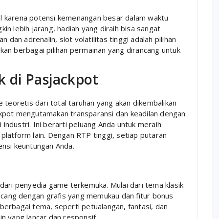
enal karena potensi kemenangan besar dalam waktu
n lebih jarang, hadiah yang diraih bisa sangat
 dan adrenalin, slot volatilitas tinggi adalah pilihan
an berbagai pilihan permainan yang dirancang untuk
 di Pasjackpot
 teoretis dari total taruhan yang akan dikembalikan
kpot mengutamakan transparansi dan keadilan dengan
ndustri. Ini berarti peluang Anda untuk meraih
latform lain. Dengan RTP tinggi, setiap putaran
ensi keuntungan Anda.
k
dari penyedia game terkemuka. Mulai dari tema klasik
ancang dengan grafis yang memukau dan fitur bonus
erbagai tema, seperti petualangan, fantasi, dan
n yang lancar dan responsif.