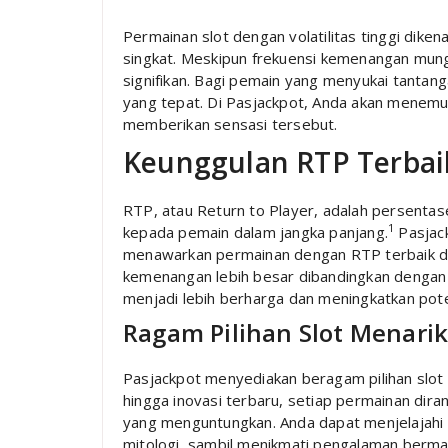
Permainan slot dengan volatilitas tinggi dik
singkat. Meskipun frekuensi kemenangan mungki
signifikan. Bagi pemain yang menyukai tantangan
yang tepat. Di Pasjackpot, Anda akan menemuk
memberikan sensasi tersebut.
Keunggulan RTP Terbaik
RTP, atau
Return to Player, adalah persentase
1
kepada pemain dalam jangka panjang.
Pasjac
menawarkan permainan dengan RTP terbaik di i
kemenangan lebih besar dibandingkan dengan p
menjadi lebih berharga dan meningkatkan pot
Ragam Pilihan Slot Menari
Pasjackpot menyediakan beragam pilihan slot 
hingga inovasi terbaru, setiap permainan dir
yang menguntungkan. Anda dapat menjelajahi b
mitologi, sambil menikmati pengalaman bermai