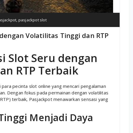
asjackpot
,
pasjackpot slot
 dengan Volatilitas Tinggi dan RTP
si Slot Seru dengan
 dan RTP Terbaik
i para pecinta slot online yang mencari pengalaman
. Dengan fokus pada permainan dengan volatilitas
 (RTP) terbaik, Pasjackpot menawarkan sensasi yang
 Tinggi Menjadi Daya