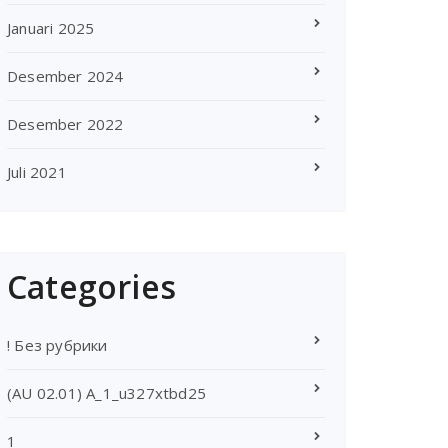
Januari 2025
Desember 2024
Desember 2022
Juli 2021
Categories
! Без рубрики
(AU 02.01) A_1_u327xtbd25
1