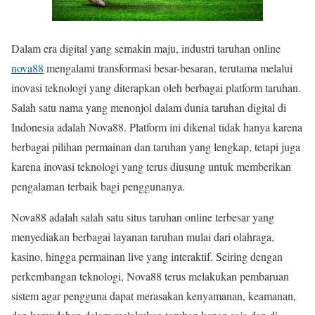
Dalam era digital yang semakin maju, industri taruhan online
nova88
mengalami transformasi besar-besaran, terutama melalui
inovasi teknologi yang diterapkan oleh berbagai platform taruhan.
Salah satu nama yang menonjol dalam dunia taruhan digital di
Indonesia adalah Nova88. Platform ini dikenal tidak hanya karena
berbagai pilihan permainan dan taruhan yang lengkap, tetapi juga
karena inovasi teknologi yang terus diusung untuk memberikan
pengalaman terbaik bagi penggunanya.
Nova88 adalah salah satu situs taruhan online terbesar yang
menyediakan berbagai layanan taruhan mulai dari olahraga,
kasino, hingga permainan live yang interaktif. Seiring dengan
perkembangan teknologi, Nova88 terus melakukan pembaruan
sistem agar pengguna dapat merasakan kenyamanan, keamanan,