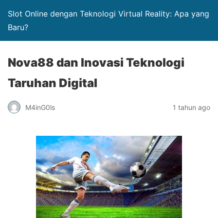
Slot Online dengan Teknologi Virtual Reality: Apa yang
Baru?
Nova88 dan Inovasi Teknologi
Taruhan Digital
M4inG0ls
1 tahun ago