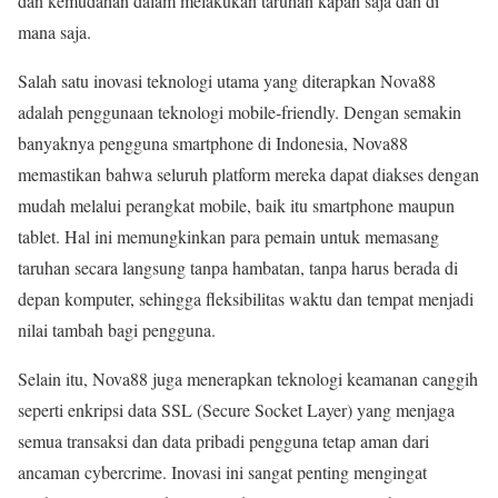
dan kemudahan dalam melakukan taruhan kapan saja dan di
mana saja.
Salah satu inovasi teknologi utama yang diterapkan Nova88
adalah penggunaan teknologi mobile-friendly. Dengan semakin
banyaknya pengguna smartphone di Indonesia, Nova88
memastikan bahwa seluruh platform mereka dapat diakses dengan
mudah melalui perangkat mobile, baik itu smartphone maupun
tablet. Hal ini memungkinkan para pemain untuk memasang
taruhan secara langsung tanpa hambatan, tanpa harus berada di
depan komputer, sehingga fleksibilitas waktu dan tempat menjadi
nilai tambah bagi pengguna.
Selain itu, Nova88 juga menerapkan teknologi keamanan canggih
seperti enkripsi data SSL (Secure Socket Layer) yang menjaga
semua transaksi dan data pribadi pengguna tetap aman dari
ancaman cybercrime. Inovasi ini sangat penting mengingat