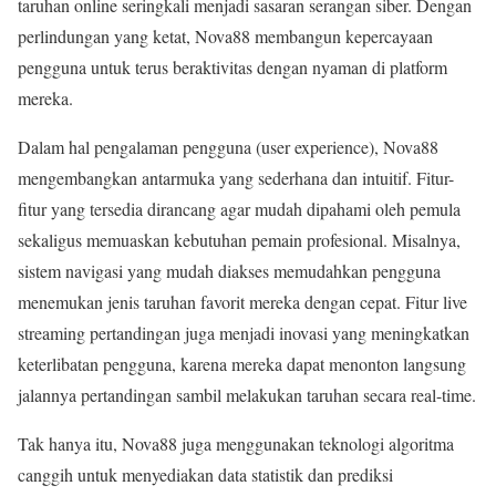
taruhan online seringkali menjadi sasaran serangan siber. Dengan
perlindungan yang ketat, Nova88 membangun kepercayaan
pengguna untuk terus beraktivitas dengan nyaman di platform
mereka.
Dalam hal pengalaman pengguna (user experience), Nova88
mengembangkan antarmuka yang sederhana dan intuitif. Fitur-
fitur yang tersedia dirancang agar mudah dipahami oleh pemula
sekaligus memuaskan kebutuhan pemain profesional. Misalnya,
sistem navigasi yang mudah diakses memudahkan pengguna
menemukan jenis taruhan favorit mereka dengan cepat. Fitur live
streaming pertandingan juga menjadi inovasi yang meningkatkan
keterlibatan pengguna, karena mereka dapat menonton langsung
jalannya pertandingan sambil melakukan taruhan secara real-time.
Tak hanya itu, Nova88 juga menggunakan teknologi algoritma
canggih untuk menyediakan data statistik dan prediksi