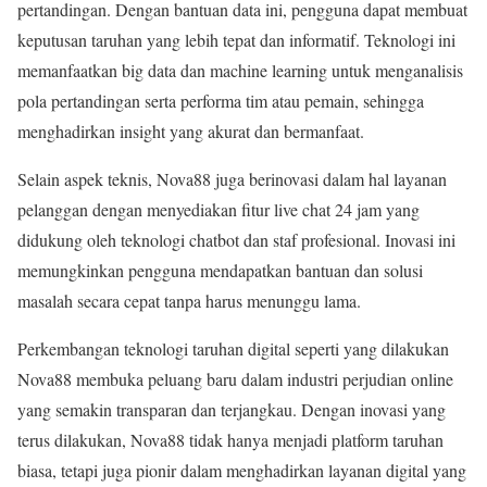
pertandingan. Dengan bantuan data ini, pengguna dapat membuat
keputusan taruhan yang lebih tepat dan informatif. Teknologi ini
memanfaatkan big data dan machine learning untuk menganalisis
pola pertandingan serta performa tim atau pemain, sehingga
menghadirkan insight yang akurat dan bermanfaat.
Selain aspek teknis, Nova88 juga berinovasi dalam hal layanan
pelanggan dengan menyediakan fitur live chat 24 jam yang
didukung oleh teknologi chatbot dan staf profesional. Inovasi ini
memungkinkan pengguna mendapatkan bantuan dan solusi
masalah secara cepat tanpa harus menunggu lama.
Perkembangan teknologi taruhan digital seperti yang dilakukan
Nova88 membuka peluang baru dalam industri perjudian online
yang semakin transparan dan terjangkau. Dengan inovasi yang
terus dilakukan, Nova88 tidak hanya menjadi platform taruhan
biasa, tetapi juga pionir dalam menghadirkan layanan digital yang