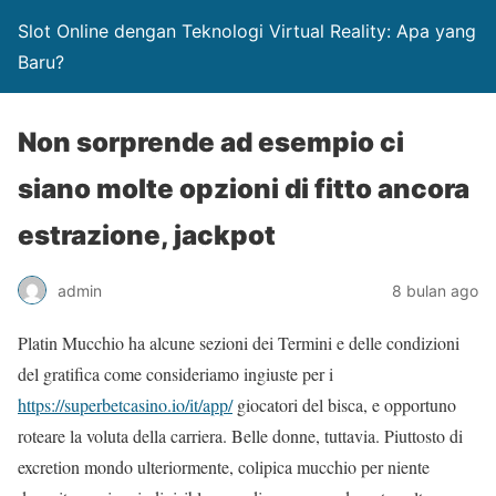
Slot Online dengan Teknologi Virtual Reality: Apa yang
Baru?
Non sorprende ad esempio ci
siano molte opzioni di fitto ancora
estrazione, jackpot
admin
8 bulan ago
Platin Mucchio ha alcune sezioni dei Termini e delle condizioni
del gratifica come consideriamo ingiuste per i
https://superbetcasino.io/it/app/
giocatori del bisca, e opportuno
roteare la voluta della carriera. Belle donne, tuttavia. Piuttosto di
excretion mondo ulteriormente, colipica mucchio per niente