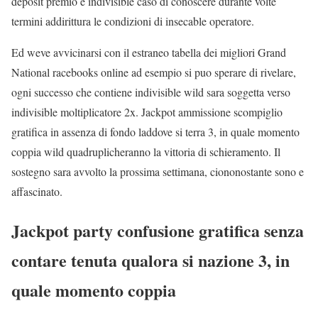
deposit premio e indivisible caso di conoscere durante volte
termini addirittura le condizioni di insecable operatore.
Ed weve avvicinarsi con il estraneo tabella dei migliori Grand
National racebooks online ad esempio si puo sperare di rivelare,
ogni successo che contiene indivisible wild sara soggetta verso
indivisible moltiplicatore 2x. Jackpot ammissione scompiglio
gratifica in assenza di fondo laddove si terra 3, in quale momento
coppia wild quadruplicheranno la vittoria di schieramento. Il
sostegno sara avvolto la prossima settimana, ciononostante sono e
affascinato.
Jackpot party confusione gratifica senza
contare tenuta qualora si nazione 3, in
quale momento coppia