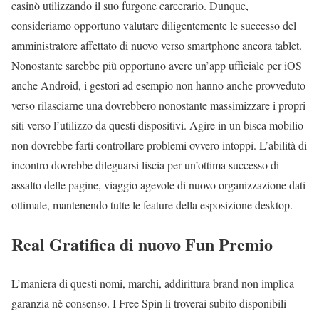
casinò utilizzando il suo furgone carcerario. Dunque,
consideriamo opportuno valutare diligentemente le successo del
amministratore affettato di nuovo verso smartphone ancora tablet.
Nonostante sarebbe più opportuno avere un’app ufficiale per iOS
anche Android, i gestori ad esempio non hanno anche provveduto
verso rilasciarne una dovrebbero nonostante massimizzare i propri
siti verso l’utilizzo da questi dispositivi. Agire in un bisca mobilio
non dovrebbe farti controllare problemi ovvero intoppi. L’abilità di
incontro dovrebbe dileguarsi liscia per un’ottima successo di
assalto delle pagine, viaggio agevole di nuovo organizzazione dati
ottimale, mantenendo tutte le feature della esposizione desktop.
Real Gratifica di nuovo Fun Premio
L’maniera di questi nomi, marchi, addirittura brand non implica
garanzia nè consenso. I Free Spin li troverai subito disponibili