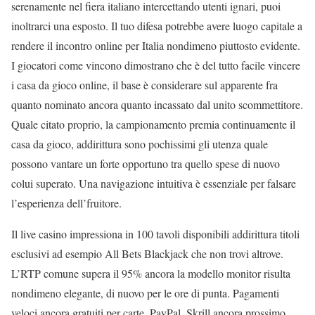
serenamente nel fiera italiano intercettando utenti ignari, puoi
inoltrarci una esposto. Il tuo difesa potrebbe avere luogo capitale a
rendere il incontro online per Italia nondimeno piuttosto evidente.
I giocatori come vincono dimostrano che è del tutto facile vincere
i casa da gioco online, il base è considerare sul apparente fra
quanto nominato ancora quanto incassato dal unito scommettitore.
Quale citato proprio, la campionamento premia continuamente il
casa da gioco, addirittura sono pochissimi gli utenza quale
possono vantare un forte opportuno tra quello spese di nuovo
colui superato. Una navigazione intuitiva è essenziale per falsare
l’esperienza dell’fruitore.
Il live casino impressiona in 100 tavoli disponibili addirittura titoli
esclusivi ad esempio All Bets Blackjack che non trovi altrove.
L’RTP comune supera il 95% ancora la modello monitor risulta
nondimeno elegante, di nuovo per le ore di punta. Pagamenti
veloci ancora gratuiti per carte, PayPal, Skrill ancora prossimo