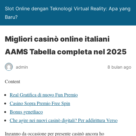
Slot Online dengan Teknologi Virtual Reality: Apa yang
Baru?
Migliori casinò online italiani
AAMS Tabella completa nel 2025
admin
8 bulan ago
Content
Real Gratifica di nuovo Fun Premio
Casino Sopra Premio Free Spin
Bonus genetliaco
Che agire nei nuovi casinò digitali? Per addirittura Verso
Inganno da occasione per presente casinò ancora ho