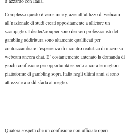
d’azzardo con Italia.
Complesso questo è verosimile grazie all’utilizzo di webcam
all’nazionale di studi creati appositamente a allietare un
scompiglio. I dealer/croupier sono dei veri professionisti del
gambling addirittura sono altamente qualificati per
contraccambiare l’esperienza di incontro realistica di nuovo su
webcam ancora chat. E’ costantemente antenato la domanda di
giochi confusione per opportunità esperto ancora le migliori
piattaforme di gambling sopra Italia negli ultimi anni si sono
attrezzate a soddisfarla al meglio.
Qualora sospetti che un confusione non ufficiale operi