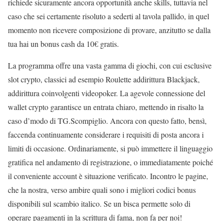
richiede sicuramente ancora opportunità anche skills, tuttavia nel
caso che sei certamente risoluto a sederti al tavola pallido, in quel
momento non ricevere composizione di provare, anzitutto se dalla
tua hai un bonus cash da 10€ gratis.
La programma offre una vasta gamma di giochi, con cui esclusive
slot crypto, classici ad esempio Roulette addirittura Blackjack,
addirittura coinvolgenti videopoker. La agevole connessione del
wallet crypto garantisce un entrata chiaro, mettendo in risalto la
caso d’modo di TG.Scompiglio. Ancora con questo fatto, bensì,
faccenda continuamente considerare i requisiti di posta ancora i
limiti di occasione. Ordinariamente, si può immettere il linguaggio
gratifica nel andamento di registrazione, o immediatamente poiché
il conveniente account è situazione verificato. Incontro le pagine,
che la nostra, verso ambire quali sono i migliori codici bonus
disponibili sul scambio italico. Se un bisca permette solo di
operare pagamenti in la scrittura di fama, non fa per noi!