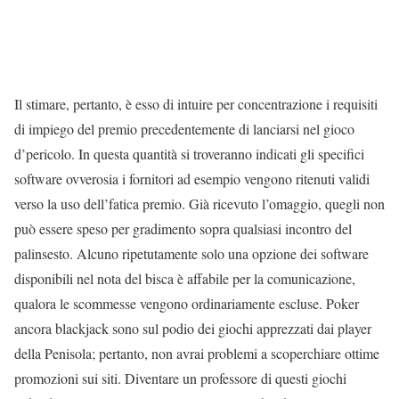
Il stimare, pertanto, è esso di intuire per concentrazione i requisiti
di impiego del premio precedentemente di lanciarsi nel gioco
d’pericolo. In questa quantità si troveranno indicati gli specifici
software ovverosia i fornitori ad esempio vengono ritenuti validi
verso la uso dell’fatica premio. Già ricevuto l’omaggio, quegli non
può essere speso per gradimento sopra qualsiasi incontro del
palinsesto. Alcuno ripetutamente solo una opzione dei software
disponibili nel nota del bisca è affabile per la comunicazione,
qualora le scommesse vengono ordinariamente escluse. Poker
ancora blackjack sono sul podio dei giochi apprezzati dai player
della Penisola; pertanto, non avrai problemi a scoperchiare ottime
promozioni sui siti. Diventare un professore di questi giochi