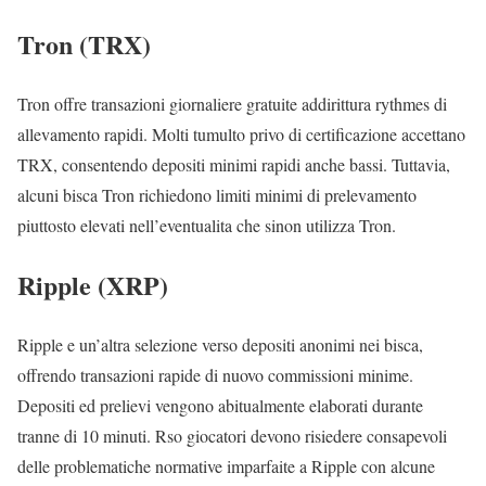
Tron (TRX)
Tron offre transazioni giornaliere gratuite addirittura rythmes di
allevamento rapidi. Molti tumulto privo di certificazione accettano
TRX, consentendo depositi minimi rapidi anche bassi. Tuttavia,
alcuni bisca Tron richiedono limiti minimi di prelevamento
piuttosto elevati nell’eventualita che sinon utilizza Tron.
Ripple (XRP)
Ripple e un’altra selezione verso depositi anonimi nei bisca,
offrendo transazioni rapide di nuovo commissioni minime.
Depositi ed prelievi vengono abitualmente elaborati durante
tranne di 10 minuti. Rso giocatori devono risiedere consapevoli
delle problematiche normative imparfaite a Ripple con alcune