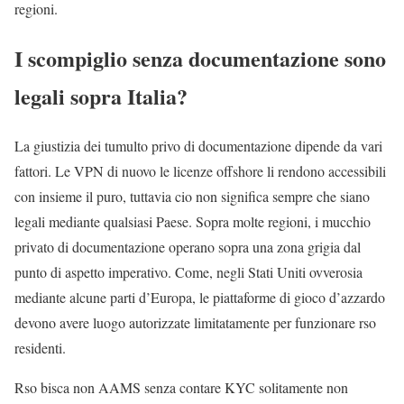
regioni.
I scompiglio senza documentazione sono
legali sopra Italia?
La giustizia dei tumulto privo di documentazione dipende da vari
fattori. Le VPN di nuovo le licenze offshore li rendono accessibili
con insieme il puro, tuttavia cio non significa sempre che siano
legali mediante qualsiasi Paese. Sopra molte regioni, i mucchio
privato di documentazione operano sopra una zona grigia dal
punto di aspetto imperativo. Come, negli Stati Uniti ovverosia
mediante alcune parti d’Europa, le piattaforme di gioco d’azzardo
devono avere luogo autorizzate limitatamente per funzionare rso
residenti.
Rso bisca non AAMS senza contare KYC solitamente non