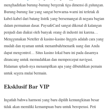
menghadirkan burung-burung bergerak tiga dimensi di gulungan.
Burung-burung liar yang sangat berwarna-warni ini terletak di
kabel-kabel dari batang listrik yang bersemangat di negara bagian
dalam permainan dasar. PaysafeCard sangat dikenal di kalangan
penjudi dan diakui oleh banyak orang di industri ini karena…
Menggunakan Neteller di kasino-kasino Inggris adalah cara yang
mudah dan nyaman untuk menambah/menarik uang dan Anda
dapat mengontrol… Situs kasino lokal baru ini pada dasarnya
dirancang untuk memudahkan dan mempercepat navigasi.
Halaman splash-nya menampilkan apa yang dibutuhkan pemain
untuk segera mulai bermain.
Eksklusif Bar VIP
Ingatlah bahwa harmoni yang baru dipilih kemungkinan besar
tidak akan memiliki kemampuan baru untuk beroperasi. Peti