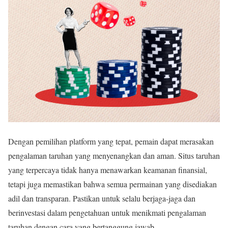
Dengan pemilihan platform yang tepat, pemain dapat merasakan
pengalaman taruhan yang menyenangkan dan aman. Situs taruhan
yang terpercaya tidak hanya menawarkan keamanan finansial,
tetapi juga memastikan bahwa semua permainan yang disediakan
adil dan transparan. Pastikan untuk selalu berjaga-jaga dan
berinvestasi dalam pengetahuan untuk menikmati pengalaman
taruhan dengan cara yang bertanggung jawab.