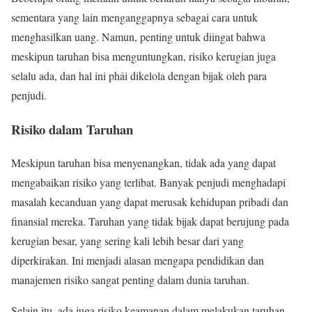
sementara yang lain menganggapnya sebagai cara untuk
menghasilkan uang. Namun, penting untuk diingat bahwa
meskipun taruhan bisa menguntungkan, risiko kerugian juga
selalu ada, dan hal ini phải dikelola dengan bijak oleh para
penjudi.
Risiko dalam Taruhan
Meskipun taruhan bisa menyenangkan, tidak ada yang dapat
mengabaikan risiko yang terlibat. Banyak penjudi menghadapi
masalah kecanduan yang dapat merusak kehidupan pribadi dan
finansial mereka. Taruhan yang tidak bijak dapat berujung pada
kerugian besar, yang sering kali lebih besar dari yang
diperkirakan. Ini menjadi alasan mengapa pendidikan dan
manajemen risiko sangat penting dalam dunia taruhan.
Selain itu, ada juga risiko keamanan dalam melakukan taruhan