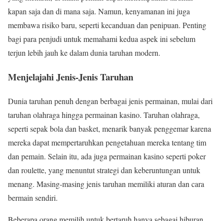
kapan saja dan di mana saja. Namun, kenyamanan ini juga
membawa risiko baru, seperti kecanduan dan penipuan. Penting
bagi para penjudi untuk memahami kedua aspek ini sebelum
terjun lebih jauh ke dalam dunia taruhan modern.
Menjelajahi Jenis-Jenis Taruhan
Dunia taruhan penuh dengan berbagai jenis permainan, mulai dari
taruhan olahraga hingga permainan kasino. Taruhan olahraga,
seperti sepak bola dan basket, menarik banyak penggemar karena
mereka dapat mempertaruhkan pengetahuan mereka tentang tim
dan pemain. Selain itu, ada juga permainan kasino seperti poker
dan roulette, yang menuntut strategi dan keberuntungan untuk
menang. Masing-masing jenis taruhan memiliki aturan dan cara
bermain sendiri.
Beberapa orang memilih untuk bertaruh hanya sebagai hiburan,