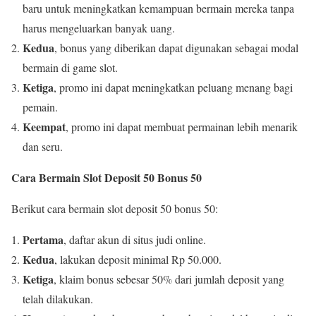
baru untuk meningkatkan kemampuan bermain mereka tanpa
harus mengeluarkan banyak uang.
Kedua
, bonus yang diberikan dapat digunakan sebagai modal
bermain di game slot.
Ketiga
, promo ini dapat meningkatkan peluang menang bagi
pemain.
Keempat
, promo ini dapat membuat permainan lebih menarik
dan seru.
Cara Bermain Slot Deposit 50 Bonus 50
Berikut cara bermain slot deposit 50 bonus 50:
Pertama
, daftar akun di situs judi online.
Kedua
, lakukan deposit minimal Rp 50.000.
Ketiga
, klaim bonus sebesar 50% dari jumlah deposit yang
telah dilakukan.