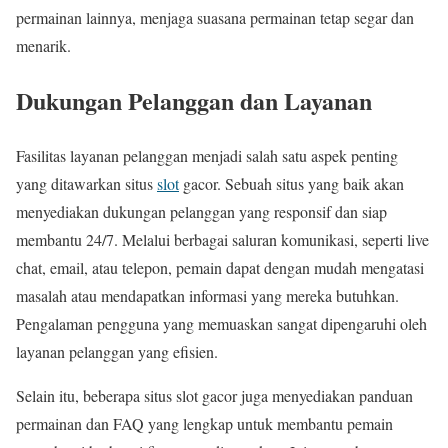
permainan lainnya, menjaga suasana permainan tetap segar dan
menarik.
Dukungan Pelanggan dan Layanan
Fasilitas layanan pelanggan menjadi salah satu aspek penting
yang ditawarkan situs
slot
gacor. Sebuah situs yang baik akan
menyediakan dukungan pelanggan yang responsif dan siap
membantu 24/7. Melalui berbagai saluran komunikasi, seperti live
chat, email, atau telepon, pemain dapat dengan mudah mengatasi
masalah atau mendapatkan informasi yang mereka butuhkan.
Pengalaman pengguna yang memuaskan sangat dipengaruhi oleh
layanan pelanggan yang efisien.
Selain itu, beberapa situs slot gacor juga menyediakan panduan
permainan dan FAQ yang lengkap untuk membantu pemain