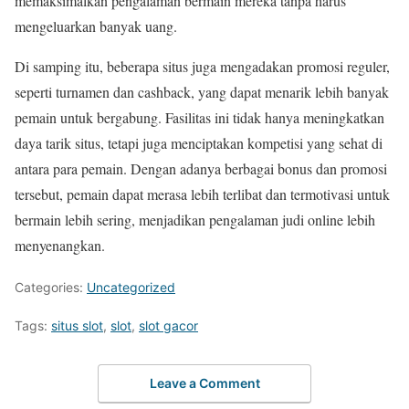
memaksimalkan pengalaman bermain mereka tanpa harus
mengeluarkan banyak uang.
Di samping itu, beberapa situs juga mengadakan promosi reguler,
seperti turnamen dan cashback, yang dapat menarik lebih banyak
pemain untuk bergabung. Fasilitas ini tidak hanya meningkatkan
daya tarik situs, tetapi juga menciptakan kompetisi yang sehat di
antara para pemain. Dengan adanya berbagai bonus dan promosi
tersebut, pemain dapat merasa lebih terlibat dan termotivasi untuk
bermain lebih sering, menjadikan pengalaman judi online lebih
menyenangkan.
Categories:
Uncategorized
Tags:
situs slot
,
slot
,
slot gacor
Leave a Comment