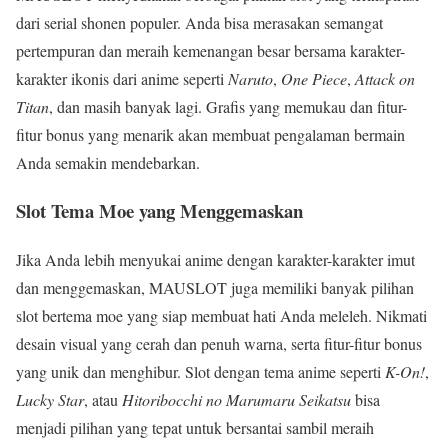
dari serial shonen populer. Anda bisa merasakan semangat
pertempuran dan meraih kemenangan besar bersama karakter-
karakter ikonis dari anime seperti
Naruto
,
One Piece
,
Attack on
Titan
, dan masih banyak lagi. Grafis yang memukau dan fitur-
fitur bonus yang menarik akan membuat pengalaman bermain
Anda semakin mendebarkan.
Slot Tema Moe yang Menggemaskan
Jika Anda lebih menyukai anime dengan karakter-karakter imut
dan menggemaskan, MAUSLOT juga memiliki banyak pilihan
slot bertema moe yang siap membuat hati Anda meleleh. Nikmati
desain visual yang cerah dan penuh warna, serta fitur-fitur bonus
yang unik dan menghibur. Slot dengan tema anime seperti
K-On!
,
Lucky Star
, atau
Hitoribocchi no Marumaru Seikatsu
bisa
menjadi pilihan yang tepat untuk bersantai sambil meraih