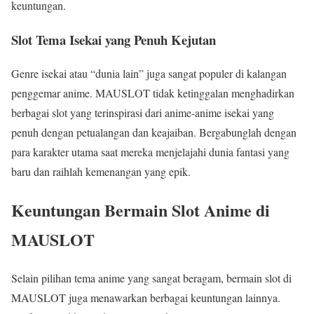
keuntungan.
Slot Tema Isekai yang Penuh Kejutan
Genre isekai atau “dunia lain” juga sangat populer di kalangan
penggemar anime. MAUSLOT tidak ketinggalan menghadirkan
berbagai slot yang terinspirasi dari anime-anime isekai yang
penuh dengan petualangan dan keajaiban. Bergabunglah dengan
para karakter utama saat mereka menjelajahi dunia fantasi yang
baru dan raihlah kemenangan yang epik.
Keuntungan Bermain Slot Anime di
MAUSLOT
Selain pilihan tema anime yang sangat beragam, bermain slot di
MAUSLOT juga menawarkan berbagai keuntungan lainnya.