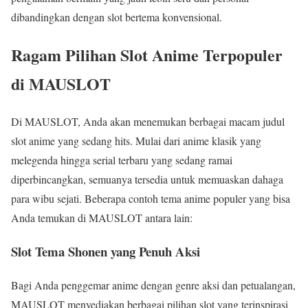
dibandingkan dengan slot bertema konvensional.
Ragam Pilihan Slot Anime Terpopuler
di MAUSLOT
Di MAUSLOT, Anda akan menemukan berbagai macam judul
slot anime yang sedang hits. Mulai dari anime klasik yang
melegenda hingga serial terbaru yang sedang ramai
diperbincangkan, semuanya tersedia untuk memuaskan dahaga
para wibu sejati. Beberapa contoh tema anime populer yang bisa
Anda temukan di MAUSLOT antara lain:
Slot Tema Shonen yang Penuh Aksi
Bagi Anda penggemar anime dengan genre aksi dan petualangan,
MAUSLOT menyediakan berbagai pilihan slot yang terinspirasi