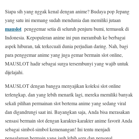
Siapa sih yang nggak kenal dengan anime? Budaya pop Jepang
yang satu ini memang sudah mendunia dan memiliki jutaan
mauslot
penggemar setia di seluruh penjuru bumi, termasuk di
Indonesia. Kepopuleran anime ini pun merambah ke berbagai
aspek hiburan, tak terkecuali dunia perjudian daring. Nah, bagi
para penggemar anime yang juga gemar bermain slot online,
MAUSLOT hadir sebagai surga tersembunyi yang wajib untuk
dijelajahi.
MAUSLOT dengan bangga menyajikan koleksi slot online
terlengkap, dan yang lebih menarik lagi, mereka memiliki banyak
sekali pilihan permainan slot bertema anime yang sedang viral
dan digandrungi saat ini. Bayangkan saja, Anda bisa merasakan
sensasi bermain slot dengan karakter-karakter anime favorit Anda
sebagai simbol-simbol kemenangan! Ini tentu menjadi
pengalaman bermain yang jauh lebih seru dan personal