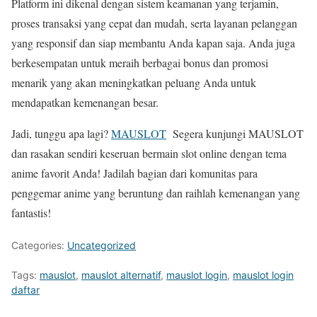
Platform ini dikenal dengan sistem keamanan yang terjamin,
proses transaksi yang cepat dan mudah, serta layanan pelanggan
yang responsif dan siap membantu Anda kapan saja. Anda juga
berkesempatan untuk meraih berbagai bonus dan promosi
menarik yang akan meningkatkan peluang Anda untuk
mendapatkan kemenangan besar.
Jadi, tunggu apa lagi?
MAUSLOT
Segera kunjungi MAUSLOT
dan rasakan sendiri keseruan bermain slot online dengan tema
anime favorit Anda! Jadilah bagian dari komunitas para
penggemar anime yang beruntung dan raihlah kemenangan yang
fantastis!
Categories:
Uncategorized
Tags:
mauslot
,
mauslot alternatif
,
mauslot login
,
mauslot login
daftar