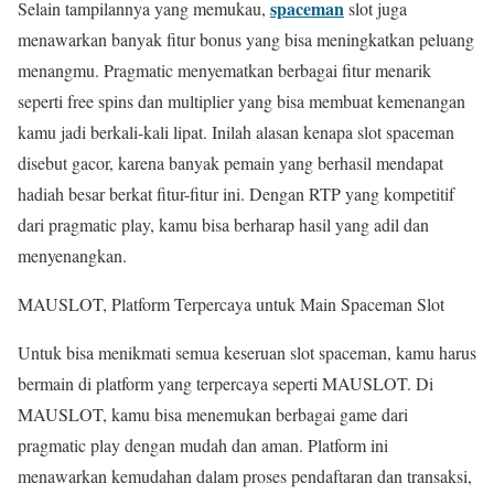
spaceman
Selain tampilannya yang memukau,
slot juga
menawarkan banyak fitur bonus yang bisa meningkatkan peluang
menangmu. Pragmatic menyematkan berbagai fitur menarik
seperti free spins dan multiplier yang bisa membuat kemenangan
kamu jadi berkali-kali lipat. Inilah alasan kenapa slot spaceman
disebut gacor, karena banyak pemain yang berhasil mendapat
hadiah besar berkat fitur-fitur ini. Dengan RTP yang kompetitif
dari pragmatic play, kamu bisa berharap hasil yang adil dan
menyenangkan.
MAUSLOT, Platform Terpercaya untuk Main Spaceman Slot
Untuk bisa menikmati semua keseruan slot spaceman, kamu harus
bermain di platform yang terpercaya seperti MAUSLOT. Di
MAUSLOT, kamu bisa menemukan berbagai game dari
pragmatic play dengan mudah dan aman. Platform ini
menawarkan kemudahan dalam proses pendaftaran dan transaksi,