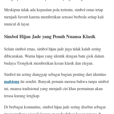
Meskipun tidak ada kepastian pola tertentu, simbol emas tetap
menjadi favorit karena memberikan sensasi berbeda setiap kali
muncul di layar.
Simbol Hijau Jade yang Penuh Nuansa Klasik
Selain simbol emas, simbol hijau jade juga tidak kalah sering
dibicarakan. Warna hijau yang identik dengan batu giok dalam
budaya Tiongkok memberikan kesan klasik dan elegan.
Simbol ini sering dianggap sebagai bagian penting dari identitas
mahjong
itu sendiri. Banyak pemain merasa bahwa tanpa simbol
ini, nuansa tradisional yang menjadi ciri khas permainan akan
terasa kurang lengkap.
Di berbagai komunitas, simbol hijau jade sering disebut sebagai
“penyeimbang visual” karena menghadirkan kesan tenang di