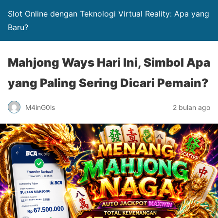
Slot Online dengan Teknologi Virtual Reality: Apa yang
Baru?
Mahjong Ways Hari Ini, Simbol Apa
yang Paling Sering Dicari Pemain?
M4inG0ls
2 bulan ago