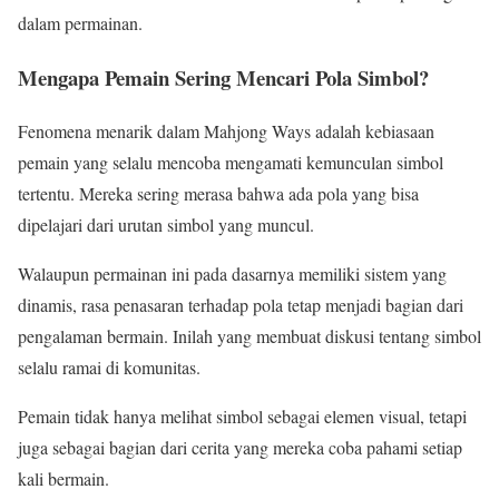
dalam permainan.
Mengapa Pemain Sering Mencari Pola Simbol?
Fenomena menarik dalam Mahjong Ways adalah kebiasaan
pemain yang selalu mencoba mengamati kemunculan simbol
tertentu. Mereka sering merasa bahwa ada pola yang bisa
dipelajari dari urutan simbol yang muncul.
Walaupun permainan ini pada dasarnya memiliki sistem yang
dinamis, rasa penasaran terhadap pola tetap menjadi bagian dari
pengalaman bermain. Inilah yang membuat diskusi tentang simbol
selalu ramai di komunitas.
Pemain tidak hanya melihat simbol sebagai elemen visual, tetapi
juga sebagai bagian dari cerita yang mereka coba pahami setiap
kali bermain.