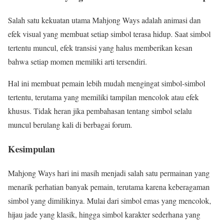
Salah satu kekuatan utama Mahjong Ways adalah animasi dan
efek visual yang membuat setiap simbol terasa hidup. Saat simbol
tertentu muncul, efek transisi yang halus memberikan kesan
bahwa setiap momen memiliki arti tersendiri.
Hal ini membuat pemain lebih mudah mengingat simbol-simbol
tertentu, terutama yang memiliki tampilan mencolok atau efek
khusus. Tidak heran jika pembahasan tentang simbol selalu
muncul berulang kali di berbagai forum.
Kesimpulan
Mahjong Ways hari ini masih menjadi salah satu permainan yang
menarik perhatian banyak pemain, terutama karena keberagaman
simbol yang dimilikinya. Mulai dari simbol emas yang mencolok,
hijau jade yang klasik, hingga simbol karakter sederhana yang