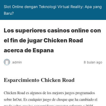
Slot Online dengan Teknologi Virtual Reality: Apa yang
Baru?
Los superiores casinos online con
el fin de jugar Chicken Road
acerca de Espana
admin
8 bulan ago
Esparcimiento Chicken Road
Chicken Road es algunos de los mejores juegos programados
sobre InOut. Es cualquier juego de choque que ha cambiado el
modo sobre que los consumidores apuestan referente a 2025,