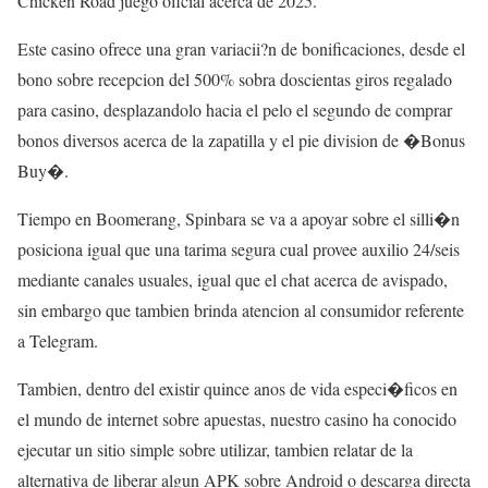
Chicken Road juego oficial acerca de 2025.
Este casino ofrece una gran variacii?n de bonificaciones, desde el
bono sobre recepcion del 500% sobra doscientas giros regalado
para casino, desplazandolo hacia el pelo el segundo de comprar
bonos diversos acerca de la zapatilla y el pie division de �Bonus
Buy�.
Tiempo en Boomerang, Spinbara se va a apoyar sobre el silli�n
posiciona igual que una tarima segura cual provee auxilio 24/seis
mediante canales usuales, igual que el chat acerca de avispado,
sin embargo que tambien brinda atencion al consumidor referente
a Telegram.
Tambien, dentro del existir quince anos de vida especi�ficos en
el mundo de internet sobre apuestas, nuestro casino ha conocido
ejecutar un sitio simple sobre utilizar, tambien relatar de la
alternativa de liberar algun APK sobre Android o descarga directa