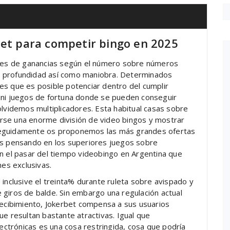
net para competir bingo en 2025
veles de ganancias según el número sobre números
 profundidad así­ como maniobra. Determinados
es que es posible potenciar dentro del cumplir
ini juegos de fortuna donde se pueden conseguir
olvidemos multiplicadores.
Esta habitual casas sobre
rse una enorme división de video bingos y mostrar
Seguidamente os proponemos las más grandes ofertas
as pensando en los superiores juegos sobre
on el pasar del tiempo videobingo en Argentina que
es exclusivas.
 inclusive el treinta% durante ruleta sobre avispado y
 giros de balde. Sin embargo una regulación actual
recibimiento, Jokerbet compensa a sus usuarios
ue resultan bastante atractivas. Igual que
lectrónicas es una cosa restringida, cosa que podría