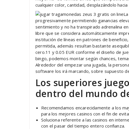
cualquier color, cantidad, desplazándolo hac
La
progresivamente permitiendo ganancias elevad
sentimiento y no ha transpirado adrenalina en 
libre que se considera automáticamente impre
institución de líneas en patrones de benefic
permitida, además resultan bastante asequib
cero.11 y 0.05 EUR conforme el diseño de jueg
bingo, podemos montar según chances, temas, 
Alrededor del empezar una jugada, la persona 
software los irá marcando, sobre supuesto d
Los superiores jueg
dentro del mundo de
Recomendamos encarecidamente a los mayor
para los mejores casinos con el fin de evitar
Soluciona referente a las casinos en inte
con el pasar del tiempo entero confianza.