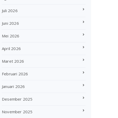
Juli 2026
Juni 2026
Mei 2026
April 2026
Maret 2026
Februari 2026
Januari 2026
Desember 2025
November 2025