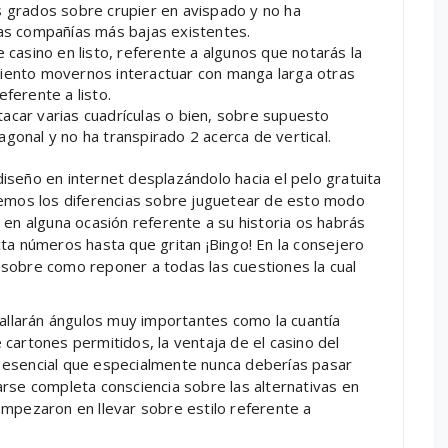
s grados sobre crupier en avispado y no ha
las compañías más bajas existentes.
asino en listo, referente a algunos que notarás la
miento movernos interactuar con manga larga otras
eferente a listo.
acar varias cuadrículas o bien, sobre supuesto
gonal y no ha transpirado 2 acerca de vertical.
 diseño en internet desplazándolo hacia el pelo gratuita
remos los diferencias sobre juguetear de esto modo
 en alguna ocasión referente a su historia os habrás
cta números hasta que gritan ¡Bingo! En la consejero
sobre como reponer a todas las cuestiones la cual
tallarán ángulos muy importantes como la cuantía
cartones permitidos, la ventaja de el casino del
 esencial que especialmente nunca deberías pasar
rse completa consciencia sobre las alternativas en
empezaron en llevar sobre estilo referente a