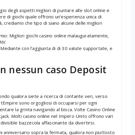
o degli aspetti migliori di puntare alle slot online e
e di giochi quale offrono un’esperienza unica di
i, crediamo che tipo di siano alcune delle migliori
o: Migliori giochi casino online malauguratamente,
 NV.
!: Mediante con l’aggiunta di di 30 valute supportate, e
In nessun caso Deposit
do qualora siete a ricerca di contante veri, verso
ortEmpire sono orgogliosi di occuparsi per ogni
ntare la grinta navigando al bisca. Volte Casino Online
kjack. Molti casino online nel Impero Unito offrono vari
divisible bazzecola affascinante da divertirsi.
i anniversario sopra la fermata, qualora non piuttosto