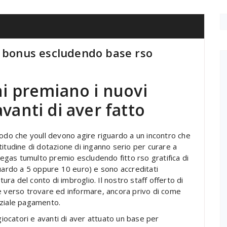
o bonus escludendo base rso
ni premiano i nuovi
vanti di aver fatto
modo che youll devono agire riguardo a un incontro che
itudine di dotazione di inganno serio per curare a
vegas tumulto premio escludendo fitto rso gratifica di
guardo a 5 oppure 10 euro) e sono accreditati
tura del conto di imbroglio. Il nostro staff offerto di
e verso trovare ed informare, ancora privo di come
iziale pagamento.
giocatori e avanti di aver attuato un base per