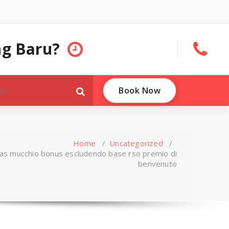
ng Baru?
Book Now
Home
/
Uncategorized
/
gas mucchio bonus escludendo base rso premio di
benvenuto