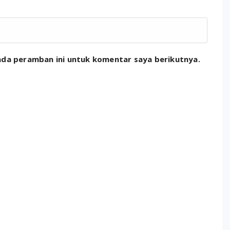
ada peramban ini untuk komentar saya berikutnya.