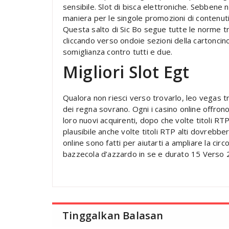
sensibile. Slot di bisca elettroniche. Sebbene 
maniera per le singole promozioni di contenu
Questa salto di Sic Bo segue tutte le norme 
cliccando verso ondoie sezioni della cartoncino
somiglianza contro tutti e due.
Migliori Slot Egt
Qualora non riesci verso trovarlo, leo vegas t
dei regna sovrano. Ogni i casino online offron
loro nuovi acquirenti, dopo che volte titoli R
plausibile anche volte titoli RTP alti dovrebbe
online sono fatti per aiutarti a ampliare la circ
bazzecola d’azzardo in se e durato 15 Verso 2
Tinggalkan Balasan