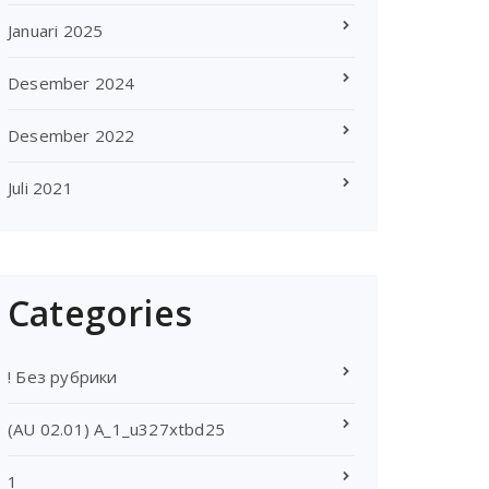
Januari 2025
Desember 2024
Desember 2022
Juli 2021
Categories
! Без рубрики
(AU 02.01) A_1_u327xtbd25
1