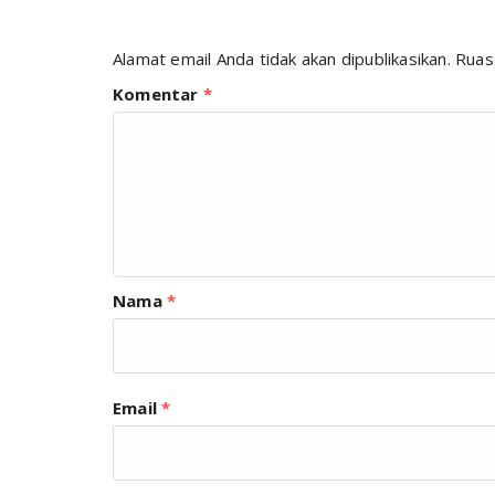
Alamat email Anda tidak akan dipublikasikan.
Ruas
Komentar
*
Nama
*
Email
*