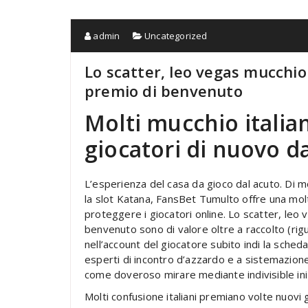
admin
Uncategorized
Lo scatter, leo vegas mucchi
premio di benvenuto
Molti mucchio italia
giocatori di nuovo da
L’esperienza del casa da gioco dal acuto. Di 
la slot Katana, FansBet Tumulto offre una molt
proteggere i giocatori online. Lo scatter, leo 
benvenuto sono di valore oltre a raccolto (ri
nell’account del giocatore subito indi la scheda
esperti di incontro d’azzardo e a sistemazion
come doveroso mirare mediante indivisible in
Molti confusione italiani premiano volte nuovi 