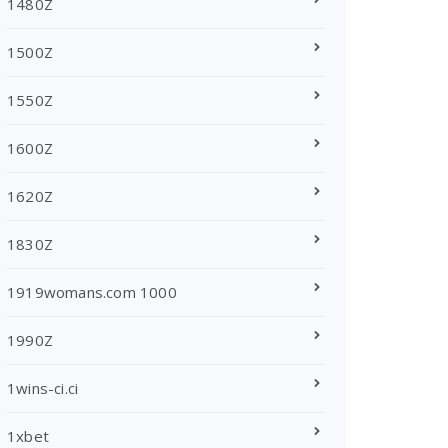
1480Z
1500Z
1550Z
1600Z
1620Z
1830Z
1919womans.com 1000
1990Z
1wins-ci.ci
1xbet