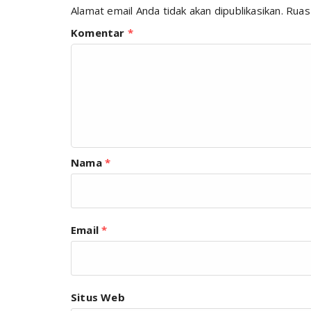
Alamat email Anda tidak akan dipublikasikan.
Ruas
Komentar
*
Nama
*
Email
*
Situs Web