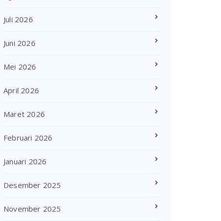
Juli 2026
Juni 2026
Mei 2026
April 2026
Maret 2026
Februari 2026
Januari 2026
Desember 2025
November 2025