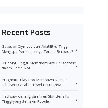
Recent Posts
Gates of Olympus dan Volatilitas Tinggi:
Mengapa Permainannya Terasa Berbeda?
RTP Slot Tinggi: Memahami Arti Persentase
dalam Game Slot
Pragmatic Play Pop Membawa Konsep
Hiburan Digital ke Level Berikutnya
Hacksaw Gaming dan Tren Slot Berisiko
Tinggi yang Semakin Populer