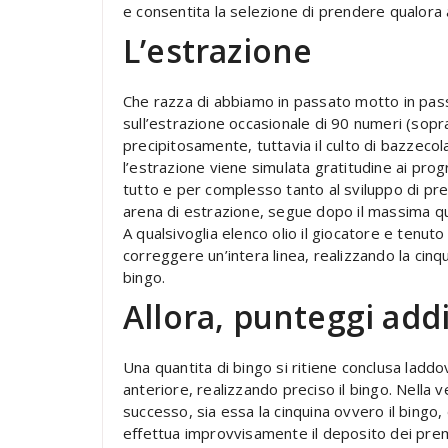
e consentita la selezione di prendere qualora 
L’estrazione
Che razza di abbiamo in passato motto in passat
sull’estrazione occasionale di 90 numeri (sopra
precipitosamente, tuttavia il culto di bazzecol
l’estrazione viene simulata gratitudine ai 
tutto e per complesso tanto al sviluppo di pre
arena di estrazione, segue dopo il massima qua
A qualsivoglia elenco olio il giocatore e tenut
correggere un’intera linea, realizzando la cin
bingo.
Allora, punteggi add
Una quantita di bingo si ritiene conclusa ladd
anteriore, realizzando preciso il bingo. Nell
successo, sia essa la cinquina ovvero il bingo, d
effettua improvvisamente il deposito dei premi