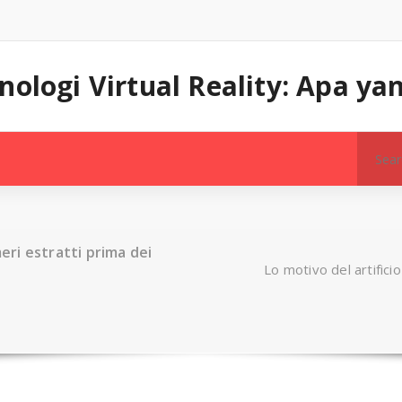
nologi Virtual Reality: Apa ya
Search
for:
meri estratti prima dei
Lo motivo del artifici