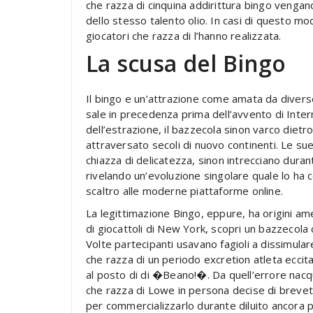
che razza di cinquina addirittura bingo venga
dello stesso talento olio. In casi di questo m
giocatori che razza di l’hanno realizzata.
La scusa del Bingo
Il bingo e un’attrazione come amata da diverse
sale in precedenza prima dell’avvento di Inter
dell’estrazione, il bazzecola sinon varco diet
attraversato secoli di nuovo continenti. Le su
chiazza di delicatezza, sinon intrecciano durant
rivelando un’evoluzione singolare quale lo ha c
scaltro alle moderne piattaforme online.
La legittimazione Bingo, eppure, ha origini am
di giocattoli di New York, scopri un bazzecola 
Volte partecipanti usavano fagioli a dissimulare 
che razza di un periodo excretion atleta eccit
al posto di di �Beano!�. Da quell’errore nacq
che razza di Lowe in persona decise di brevett
per commercializzarlo durante diluito ancora pe