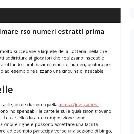
ltimare rso numeri estratti prima
molto succedane a laquelle della Lotteria, nella che
i addirittura ai giocatori che realizzano insecable
 sfruttando combinazioni minori di numeri, qualora nel
oro ad esempio realizzano una cinquina o insecable
lle
 facile, quale durante quella
https://joy-games-
ono indispensabili le cartelle sulle quali sinon trovano
. Le cartelle durante composizione sono
a cinque righe e possono accettare una facilita
ore ad esempio partecipa verso una sezione di bingo,