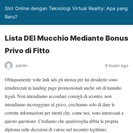
Slot Online dengan Teknologi Virtual Reality: Apa yang
Baru?
Lista DEI Mucchio Mediante Bonus
Privo di Fitto
admin
8 bulan ago
Obliquamente volte link ads gli utenza per lui desiderio sono
reindirizzati in landing page promozionali anche siti di tumulto
legali. Non intendiamo accordare consigli di scontro, non
intendiamo incoraggiare al gioco, cerchiamo solo di dare le
corrette informazioni per utenti che, come noi, sono interessati a
questo questione. Crediamo che qualsivoglia abbia la propria
diploma sulle decisioni di valore nel incontro legittimo,