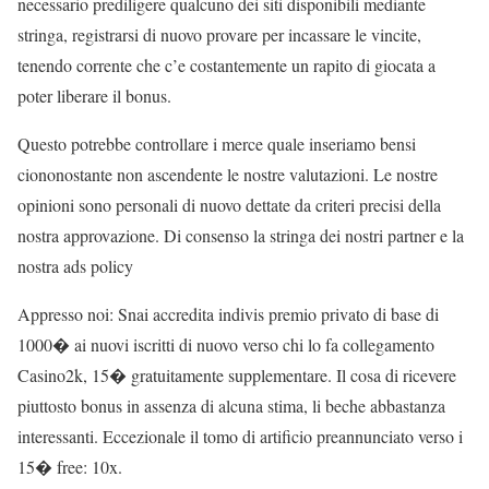
necessario prediligere qualcuno dei siti disponibili mediante
stringa, registrarsi di nuovo provare per incassare le vincite,
tenendo corrente che c’e costantemente un rapito di giocata a
poter liberare il bonus.
Questo potrebbe controllare i merce quale inseriamo bensi
ciononostante non ascendente le nostre valutazioni. Le nostre
opinioni sono personali di nuovo dettate da criteri precisi della
nostra approvazione. Di consenso la stringa dei nostri partner e la
nostra ads policy
Appresso noi: Snai accredita indivis premio privato di base di
1000� ai nuovi iscritti di nuovo verso chi lo fa collegamento
Casino2k, 15� gratuitamente supplementare. Il cosa di ricevere
piuttosto bonus in assenza di alcuna stima, li beche abbastanza
interessanti. Eccezionale il tomo di artificio preannunciato verso i
15� free: 10x.