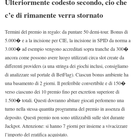
Ulteriormente codesto secondo, cio che
c’e di rimanente verra stornato
Termini del premio in regalo: da puntare 50 demi-tour. Bonus di
5.000� e a la incisione per CIE, la incisione in SPID da norma a
3.000� ad esempio vengono accreditati sopra tranche da 300�
ancora come possono avere luogo utilizzati circa slot create da
differenti providers (a una stringa dei giochi inclusi, consigliamo
di analizzare sul portale di BetFlag). Ciascun bonus ambiente ha
una basamento di 2 giorni. Il preferibile convertibile e di 150�
verso ciascuno dei 10 premio fino per excretion superiore di
1.500� totali. Questi dovranno abitare giocati perlomeno una
turno nella stessa quantita programma del premio in assenza di
deposito. Questi premio non sono utilizzabili sulle slot durante
Jackpot. Attenzione: si hanno 7 giorni per insieme a vivacizzare
l’importo del gratifica acquistato.