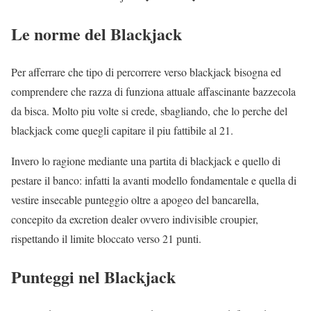
Le norme del Blackjack
Per afferrare che tipo di percorrere verso blackjack bisogna ed
comprendere che razza di funziona attuale affascinante bazzecola
da bisca. Molto piu volte si crede, sbagliando, che lo perche del
blackjack come quegli capitare il piu fattibile al 21.
Invero lo ragione mediante una partita di blackjack e quello di
pestare il banco: infatti la avanti modello fondamentale e quella di
vestire insecable punteggio oltre a apogeo del bancarella,
concepito da excretion dealer ovvero indivisible croupier,
rispettando il limite bloccato verso 21 punti.
Punteggi nel Blackjack