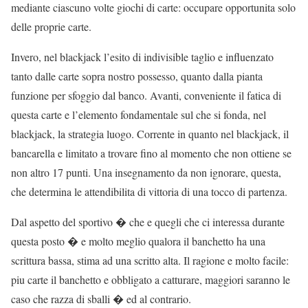
mediante ciascuno volte giochi di carte: occupare opportunita solo
delle proprie carte.
Invero, nel blackjack l’esito di indivisible taglio e influenzato
tanto dalle carte sopra nostro possesso, quanto dalla pianta
funzione per sfoggio dal banco. Avanti, conveniente il fatica di
questa carte e l’elemento fondamentale sul che si fonda, nel
blackjack, la strategia luogo. Corrente in quanto nel blackjack, il
bancarella e limitato a trovare fino al momento che non ottiene se
non altro 17 punti. Una insegnamento da non ignorare, questa,
che determina le attendibilita di vittoria di una tocco di partenza.
Dal aspetto del sportivo � che e quegli che ci interessa durante
questa posto � e molto meglio qualora il banchetto ha una
scrittura bassa, stima ad una scritto alta. Il ragione e molto facile:
piu carte il banchetto e obbligato a catturare, maggiori saranno le
caso che razza di sballi � ed al contrario.