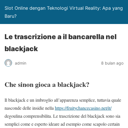
Slot Online dengan Teknologi Virtual Reality: Apa yang
Baru?
Le trascrizione a il bancarella nel
blackjack
admin
8 bulan ago
Che sinon gioca a blackjack?
Il blackjack e un imbroglio all’apparenza semplice, tuttavia quale
nasconde delle insidie nella
https://fruitychancecasino.net/it/
degoulina comprensibilita. Le trascrizione del blackjack sono sia
semplici come e esperto ideare ad esempio come scapolo certain