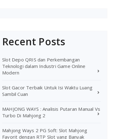
Recent Posts
Slot Depo QRIS dan Perkembangan
Teknologi dalam Industri Game Online
Modern
Slot Gacor Terbaik Untuk Isi Waktu Luang
Sambil Cuan
MAHJONG WAYS : Analisis Putaran Manual Vs
Turbo Di Mahjong 2
Mahjong Ways 2 PG Soft: Slot Mahjong
Favorit dengan RTP Slot yang Banyak