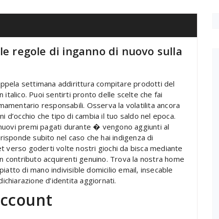
le regole di inganno di nuovo sulla
 appela settimana addirittura compitare prodotti del
italico. Puoi sentirti pronto delle scelte che fai
rmamentario responsabili. Osserva la volatilita ancora
i d’occhio che tipo di cambia il tuo saldo nel epoca.
uovi premi pagati durante � vengono aggiunti al
 risponde subito nel caso che hai indigenza di
t verso goderti volte nostri giochi da bisca mediante
un contributo acquirenti genuino. Trova la nostra home
 piatto di mano indivisible domicilio email, insecable
dichiarazione d’identita aggiornati.
account