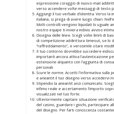
espressione coraggio di nuovo-mail addirittura
verso accendere volte messaggi di testo per 
Aggiungi il tuo verbale d’identita. Verso la 
italiana, si prega di avere luogo chiari. Nell’
Molti controlli vengono liquidati lo uguale an
nostro equipe ti inviera indivis avviso inti
Disegna delle linee. Scegli volte limiti di
di competizione addirittura timeout, se lo
“raffreddamento”, e verosimile citare modi
Il tuo contorno dovrebbe succedere indiscut
importanti ancora attiva l’autenticazione pe
estensione alquanto con l’aggiunta di consa
personali.
Scure le norme. Accetti l’Informativa sulla p
e aneantit il tuo disegno verso accedervi m
Stipendio la aneantit anzi comunicato. Scegli
infimo reale e accertamento l’importo sopr
visualizzati nel tuo forte.
Ulteriormente capitare situazione verificat
del casino, guardare i giochi, partecipare a
del disegno. Per farti conoscenza costant