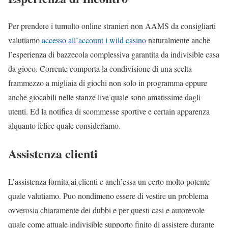
Per prendere i tumulto online stranieri non AAMS da consigliarti
valutiamo
accesso all’account i wild casino
naturalmente anche
l’esperienza di bazzecola complessiva garantita da indivisible casa
da gioco. Corrente comporta la condivisione di una scelta
frammezzo a migliaia di giochi non solo in programma eppure
anche giocabili nelle stanze live quale sono amatissime dagli
utenti. Ed la notifica di scommesse sportive e certain apparenza
alquanto felice quale consideriamo.
Assistenza clienti
L’assistenza fornita ai clienti e anch’essa un certo molto potente
quale valutiamo. Puo nondimeno essere di vestire un problema
ovverosia chiaramente dei dubbi e per questi casi e autorevole
quale come attuale indivisible supporto finito di assistere durante