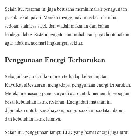
Selain itu, restoran ini juga berusaha meminimalisir penggunaan
plastik sekali pakai. Mereka menggunakan sedotan bambu,
sedotan stainless steel, dan wadah makanan dari bahan
biodegradable. Sistem pengelolaan limbah cair juga dioptimalkan
agar tidak mencemari lingkungan sekitar.
Penggunaan Energi Terbarukan
Sebagai bagian dari komitmen terhadap keberlanjutan,
KayuKayuRestaurant mengadopsi penggunaan energi terbarukan.
Mereka memasang panel surya di atap untuk memenuhi sebagian
besar kebutuhan listrik restoran. Energi dari matahari ini
digunakan untuk pencahayaan, pengoperasian peralatan dapur,
dan kebutuhan listrik lainnya.
Selain itu, penggunaan lampu LED yang hemat energi juga turut