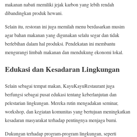
makanan nabati memiliki jejak karbon yang lebih rendah
dibandingkan produk hewani.
Selain itu, restoran ini juga memilah menu berdasarkan musim
agar bahan makanan yang digunakan selalu segar dan tidak
berlebihan dalam hal produksi. Pendekatan ini membantu
mengurangi limbah makanan dan mendukung ekonomi lokal.
Edukasi dan Kesadaran Lingkungan
Selain sebagai tempat makan, KayuKayuRestaurant juga
berfungsi sebagai pusat edukasi tentang keberlanjutan dan
pelestarian lingkungan. Mereka rutin mengadakan seminar,
workshop, dan kegiatan komunitas yang bertujuan meningkatkan
kesadaran masyarakat terhadap pentingnya menjaga bumi.
Dukungan terhadap program-program lingkungan, seperti