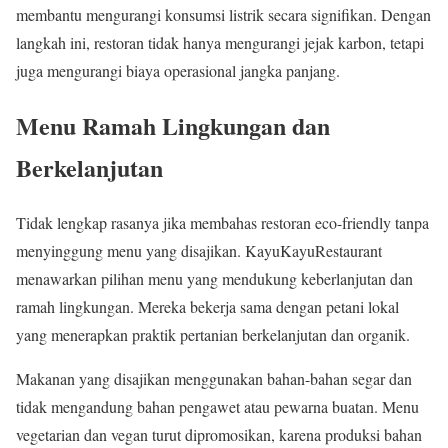
membantu mengurangi konsumsi listrik secara signifikan. Dengan
langkah ini, restoran tidak hanya mengurangi jejak karbon, tetapi
juga mengurangi biaya operasional jangka panjang.
Menu Ramah Lingkungan dan
Berkelanjutan
Tidak lengkap rasanya jika membahas restoran eco-friendly tanpa
menyinggung menu yang disajikan. KayuKayuRestaurant
menawarkan pilihan menu yang mendukung keberlanjutan dan
ramah lingkungan. Mereka bekerja sama dengan petani lokal
yang menerapkan praktik pertanian berkelanjutan dan organik.
Makanan yang disajikan menggunakan bahan-bahan segar dan
tidak mengandung bahan pengawet atau pewarna buatan. Menu
vegetarian dan vegan turut dipromosikan, karena produksi bahan