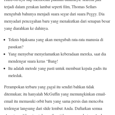
terjadi dalam gerakan lambat seperti film, Thomas Sellars
mengubah bahunya menjadi suara segar dari suara Peggy. Dia
menyadari pencegahan baru yang menakutkan dari senapan besar
yang diarahkan ke dahinya.
Teknis bijaksana yang akan mengubah rata-rata manusia di
pasukan?
Yang menyebar menyelamatkan keberadaan mereka, saat dia
mendengar suara keras “Bang!
Itu adalah metode yang pasti untuk membuat kepala gadis itu
meledak.
Perampokan terbaru yang gagal itu sendiri bahkan tidak
ditemukan; itu hanyalah McGuffin yang memungkinkan email-
email itu memasuki orbit baru yang sama persis dan mencoba
terdengar langsung dari slide lembut Anda. Daftarkan semua