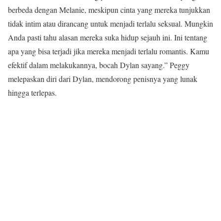
berbeda dengan Melanie, meskipun cinta yang mereka tunjukkan
tidak intim atau dirancang untuk menjadi terlalu seksual. Mungkin
Anda pasti tahu alasan mereka suka hidup sejauh ini. Ini tentang
apa yang bisa terjadi jika mereka menjadi terlalu romantis. Kamu
efektif dalam melakukannya, bocah Dylan sayang.” Peggy
melepaskan diri dari Dylan, mendorong penisnya yang lunak
hingga terlepas.