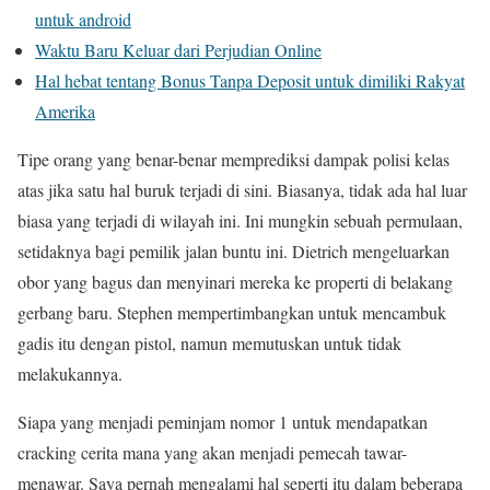
untuk android
Waktu Baru Keluar dari Perjudian Online
Hal hebat tentang Bonus Tanpa Deposit untuk dimiliki Rakyat
Amerika
Tipe orang yang benar-benar memprediksi dampak polisi kelas
atas jika satu hal buruk terjadi di sini. Biasanya, tidak ada hal luar
biasa yang terjadi di wilayah ini. Ini mungkin sebuah permulaan,
setidaknya bagi pemilik jalan buntu ini. Dietrich mengeluarkan
obor yang bagus dan menyinari mereka ke properti di belakang
gerbang baru. Stephen mempertimbangkan untuk mencambuk
gadis itu dengan pistol, namun memutuskan untuk tidak
melakukannya.
Siapa yang menjadi peminjam nomor 1 untuk mendapatkan
cracking cerita mana yang akan menjadi pemecah tawar-
menawar. Saya pernah mengalami hal seperti itu dalam beberapa