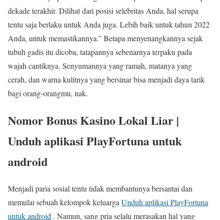
dekade terakhir. Dilihat dari posisi selebritas Anda, hal serupa
tentu saja berlaku untuk Anda juga. Lebih baik untuk tahun 2022
Anda, untuk memastikannya.” Betapa menyenangkannya sejak
tubuh gadis itu dicoba, tatapannya sebenarnya terpaku pada
wajah cantiknya. Senyumannya yang ramah, matanya yang
cerah, dan warna kulitnya yang bersinar bisa menjadi daya tarik
bagi orang-orangmu, nak.
Nomor Bonus Kasino Lokal Liar |
Unduh aplikasi PlayFortuna untuk
android
Menjadi paria sosial tentu tidak membantunya bersantai dan
memulai sebuah kelompok keluarga
Unduh aplikasi PlayFortuna
untuk android
. Namun, sang pria selalu merasakan hal yang