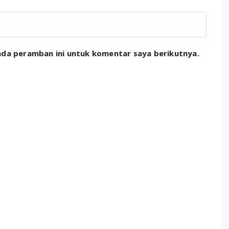
ada peramban ini untuk komentar saya berikutnya.