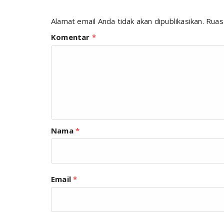
Alamat email Anda tidak akan dipublikasikan.
Ruas
Komentar
*
Nama
*
Email
*