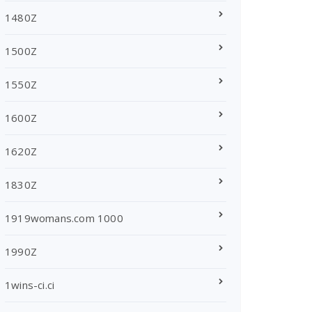
1480Z
1500Z
1550Z
1600Z
1620Z
1830Z
1919womans.com 1000
1990Z
1wins-ci.ci