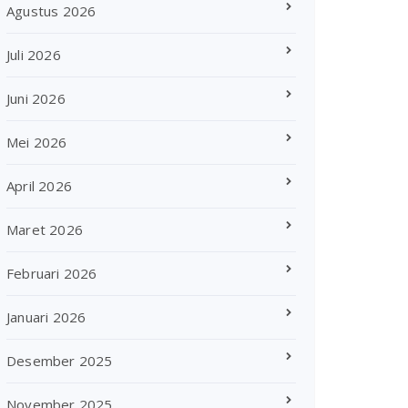
Agustus 2026
Juli 2026
Juni 2026
Mei 2026
April 2026
Maret 2026
Februari 2026
Januari 2026
Desember 2025
November 2025