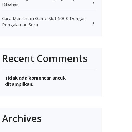
Dibahas
Cara Menikmati Game Slot 5000 Dengan
Pengalaman Seru
Recent Comments
Tidak ada komentar untuk
ditampilkan.
Archives