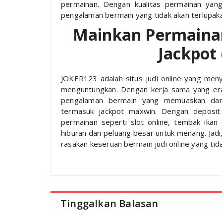
permainan. Dengan kualitas permainan yan
pengalaman bermain yang tidak akan terlupaka
Mainkan Permaina
Jackpot
JOKER123 adalah situs judi online yang meny
menguntungkan. Dengan kerja sama yang e
pengalaman bermain yang memuaskan dan
termasuk jackpot maxwin. Dengan deposit
permainan seperti slot online, tembak ikan
hiburan dan peluang besar untuk menang. Jad
rasakan keseruan bermain judi online yang tida
Tinggalkan Balasan