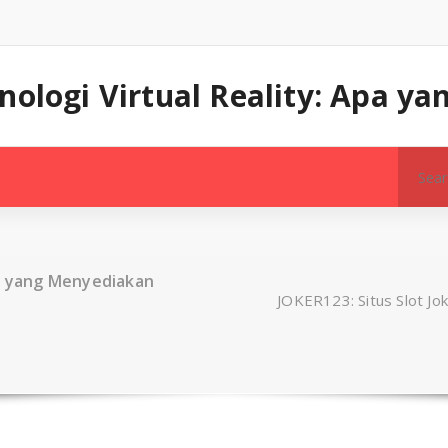
nologi Virtual Reality: Apa ya
Search
for:
ya yang Menyediakan
JOKER123: Situs Slot J