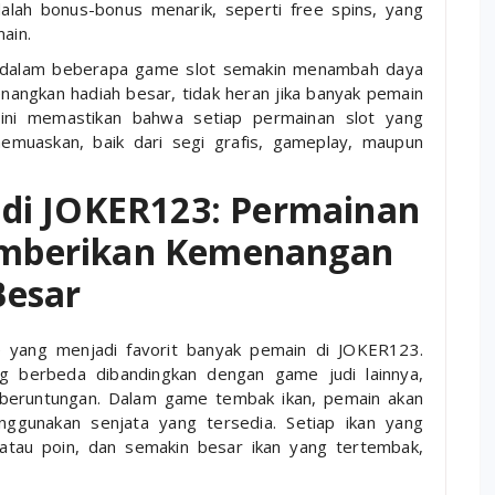
lah bonus-bonus menarik, seperti free spins, yang
ain.
aih dalam beberapa game slot semakin menambah daya
angkan hadiah besar, tidak heran jika banyak pemain
 ini memastikan bahwa setiap permainan slot yang
muaskan, baik dari segi grafis, gameplay, maupun
 di JOKER123: Permainan
emberikan Kemenangan
Besar
e yang menjadi favorit banyak pemain di JOKER123.
g berbeda dibandingkan dengan game judi lainnya,
beruntungan. Dalam game tembak ikan, pemain akan
nggunakan senjata yang tersedia. Setiap ikan yang
atau poin, dan semakin besar ikan yang tertembak,