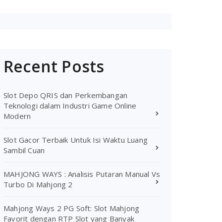
Recent Posts
Slot Depo QRIS dan Perkembangan
Teknologi dalam Industri Game Online
Modern
Slot Gacor Terbaik Untuk Isi Waktu Luang
Sambil Cuan
MAHJONG WAYS : Analisis Putaran Manual Vs
Turbo Di Mahjong 2
Mahjong Ways 2 PG Soft: Slot Mahjong
Favorit dengan RTP Slot yang Banyak