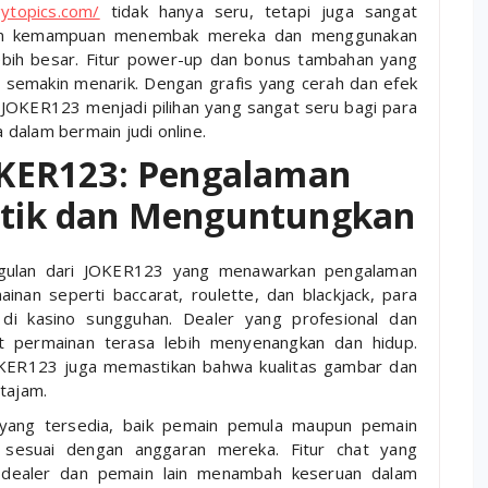
gytopics.com/
tidak hanya seru, tetapi juga sangat
kan kemampuan menembak mereka dan menggunakan
lebih besar. Fitur power-up dan bonus tambahan yang
semakin menarik. Dengan grafis yang cerah dan efek
 JOKER123 menjadi pilihan yang sangat seru bagi para
dalam bermain judi online.
JOKER123: Pengalaman
ntik dan Menguntungkan
nggulan dari JOKER123 yang menawarkan pengalaman
inan seperti baccarat, roulette, dan blackjack, para
di kasino sungguhan. Dealer yang profesional dan
t permainan terasa lebih menyenangkan dan hidup.
OKER123 juga memastikan bahwa kualitas gambar dan
tajam.
an yang tersedia, baik pemain pemula maupun pemain
o sesuai dengan anggaran mereka. Fitur chat yang
 dealer dan pemain lain menambah keseruan dalam