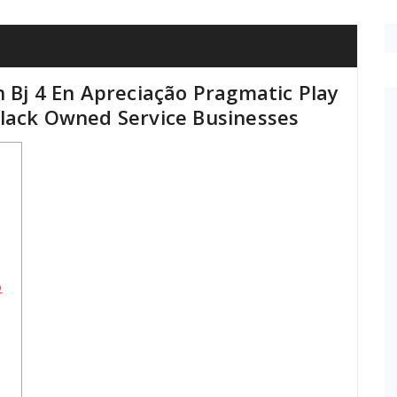
h Bj 4 En Apreciação Pragmatic Play
Black Owned Service Businesses
o