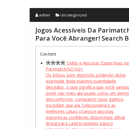
admin
Uncategorized
Jogos Acessíveis Da Parimatc
Para Você Abranger! Search 
Content
Odds e Apostas Esportivas na
Parimatch/h2>h2>
Os bônus sem depósito poderão obter
exemplar linda máximo puerilidade
desgabo, o que significa que você jamais
pode sair mais abrasado como um alent
desconforme, conquanto seus ganhos
excedam que ala. Selecionamos as
melhores casas criancice apostas
esportivas confiáveis disponíveis afinar
Brasil para cada brasiliano básico