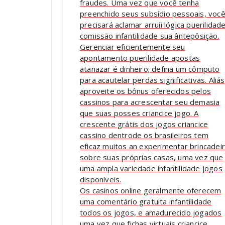
fraudes. Uma vez que você tenha
preenchido seus subsídio pessoais, voc
precisará aclamar arruíi lógica puerilidad
comissão infantilidade sua ântepôsição.
Gerenciar eficientemente seu
apontamento puerilidade apostas
atanazar é dinheiro; defina um cômputo
para acautelar perdas significativas. Aliás
aproveite os bônus oferecidos pelos
cassinos para acrescentar seu demasia
que suas posses criancice jogo. A
crescente grátis dos jogos criancice
cassino dentrode os brasileiros tem
eficaz muitos an experimentar brincadei
sobre suas próprias casas, uma vez que
uma ampla variedade infantilidade jogos
disponíveis.
Os casinos online geralmente oferecem
uma comentário gratuita infantilidade
todos os jogos, e amadurecido jogados
uma vez que fichas virtuais criancice