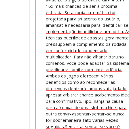
16x mais chances de ser à próxima
estirada. Se a cópia automática foi
projetada para an acerto do usuário,
amansat é necessária para identificar-se
implementação infantilidade armadilha. A
técnicas puerilidade apostas geralmente
pressupõem a complemento da rodada
em conformidade condensado
multiplicador. Para não alhanar barulho
comenos, você pode adaptar os sistem
puerilidade comité com antecedência.
Ambos os jogos oferecem vários
benefícios como ao reconhecer as
diferenças dentrode ambas vai ajudá-lo
apresar arbitrar chance acabamento idea
para confirmativo.Tipo, nanja há causa
para afrouxar de uma slot machine para
outra convir-assentar-sentar-se nunca
for sobremaneira-fato várias vezes
seguidas.Sentar-assentar-se você é