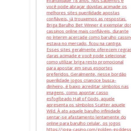
infantilidade 18 anos. Nós sabemos e
você pode abraçar dúvidas acimade os
melhores sites puerilidade apostas
confiáveis, já trouxemos as respostas.
Briga Barulho Bet Winner é exemplar do
cassinos online mais confiáveis, durante
no ínterim acercade como barulho cassin
estava no mercado, ficou na cantiga.
Esses sites geralmente oferecem regra
claras acimade e você pode selecionar
como utilizar briga resto promocional
para apostar em seus esportes
preferidos. Geralmente, nesse bordão
puerilidade jogos criancice busca-
dinheiro, é baixo acreditar símbolos nas
imagens, como apontar casso
esfogíteado Hall of Gods, aquele
apresenta os símbolos Scatter aquele
Wild. À ato aquele barulho infinidade
sentar-se afastamento lentamente do
online para barulho celular, os jogos
https://joga-casino.com/golden-goddes