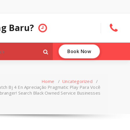
ng Baru?
Book Now
Home
/
Uncategorized
/
tch Bj 4 En Apreciação Pragmatic Play Para Você
branger! Search Black Owned Service Businesses