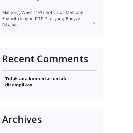
Mahjong Ways 2 PG Soft: Slot Mahjong
Favorit dengan RTP Slot yang Banyak
Dibahas
Recent Comments
Tidak ada komentar untuk
ditampilkan.
Archives