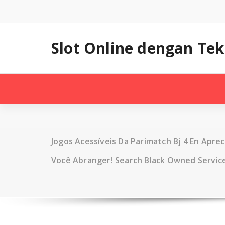
Skip
to
content
Slot Online dengan Tek
Jogos Acessíveis Da Parimatch Bj 4 En Apre
Você Abranger! Search Black Owned Servic