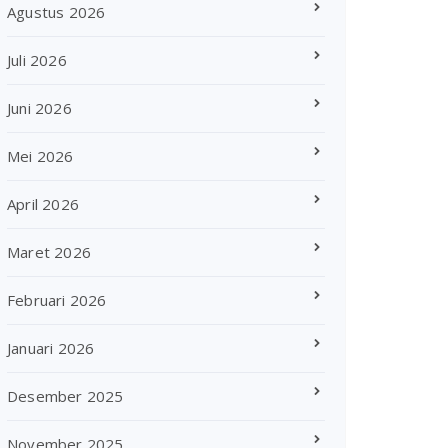
Agustus 2026
Juli 2026
Juni 2026
Mei 2026
April 2026
Maret 2026
Februari 2026
Januari 2026
Desember 2025
November 2025