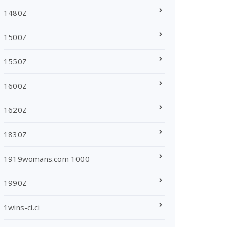
1480Z
1500Z
1550Z
1600Z
1620Z
1830Z
1919womans.com 1000
1990Z
1wins-ci.ci