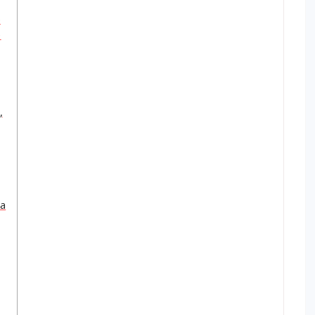
ê
e
,
ra