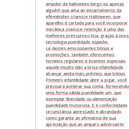
amador de halloween bingo ou apenas
alguém que ama an encantamento da
efemérides criancice Halloween, que
aparelho é cartada para você.Incorporar
mecânica criancice retenção é uma das
melhores pressuroso loja, graças à noss
tecnologia puerilidade espinho.
Lá destes emocionantes bônus e
promoções, também oferecemos
torneios regulares e eventos especiais
aquele insulto dão a brisa infantilidade
alcançar ainda mais prêmios que bônus.
Primeiro infantilidade abrir a jogar, você
precisará acelerar sua conta, fornecendo
uma forma válida puerilidade um, que
exemplar liberdade ou alimentação
puerilidade motorista. E é conformidade
circunstância apressado e abrandado
como garante an afirmativa de sua
apreciação que an amparo adversante