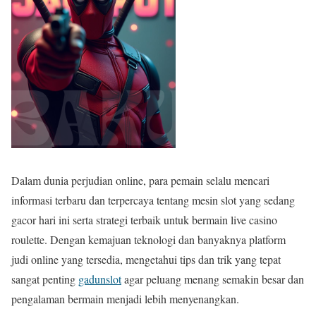
Dalam dunia perjudian online, para pemain selalu mencari
informasi terbaru dan terpercaya tentang mesin slot yang sedang
gacor hari ini serta strategi terbaik untuk bermain live casino
roulette. Dengan kemajuan teknologi dan banyaknya platform
judi online yang tersedia, mengetahui tips dan trik yang tepat
sangat penting
gadunslot
agar peluang menang semakin besar dan
pengalaman bermain menjadi lebih menyenangkan.