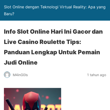
Slot Online dengan Teknologi Virtual Reality: Apa yang
Baru?
Info Slot Online Hari Ini Gacor dan
Live Casino Roulette Tips:
Panduan Lengkap Untuk Pemain
Judi Online
M4inG0ls
1 tahun ago