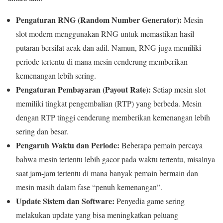
Pengaturan RNG (Random Number Generator):
Mesin
slot modern menggunakan RNG untuk memastikan hasil
putaran bersifat acak dan adil. Namun, RNG juga memiliki
periode tertentu di mana mesin cenderung memberikan
kemenangan lebih sering.
Pengaturan Pembayaran (Payout Rate):
Setiap mesin slot
memiliki tingkat pengembalian (RTP) yang berbeda. Mesin
dengan RTP tinggi cenderung memberikan kemenangan lebih
sering dan besar.
Pengaruh Waktu dan Periode:
Beberapa pemain percaya
bahwa mesin tertentu lebih gacor pada waktu tertentu, misalnya
saat jam-jam tertentu di mana banyak pemain bermain dan
mesin masih dalam fase “penuh kemenangan”.
Update Sistem dan Software:
Penyedia game sering
melakukan update yang bisa meningkatkan peluang