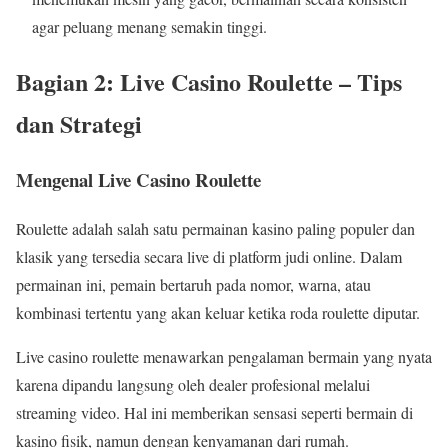
agar peluang menang semakin tinggi.
Bagian 2: Live Casino Roulette – Tips
dan Strategi
Mengenal Live Casino Roulette
Roulette adalah salah satu permainan kasino paling populer dan
klasik yang tersedia secara live di platform judi online. Dalam
permainan ini, pemain bertaruh pada nomor, warna, atau
kombinasi tertentu yang akan keluar ketika roda roulette diputar.
Live casino roulette menawarkan pengalaman bermain yang nyata
karena dipandu langsung oleh dealer profesional melalui
streaming video. Hal ini memberikan sensasi seperti bermain di
kasino fisik, namun dengan kenyamanan dari rumah.