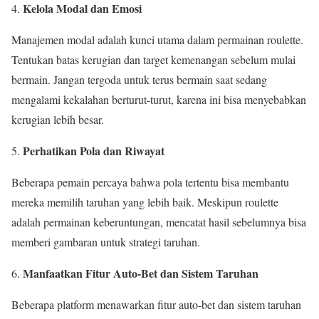
Kelola Modal dan Emosi
Manajemen modal adalah kunci utama dalam permainan roulette.
Tentukan batas kerugian dan target kemenangan sebelum mulai
bermain. Jangan tergoda untuk terus bermain saat sedang
mengalami kekalahan berturut-turut, karena ini bisa menyebabkan
kerugian lebih besar.
Perhatikan Pola dan Riwayat
Beberapa pemain percaya bahwa pola tertentu bisa membantu
mereka memilih taruhan yang lebih baik. Meskipun roulette
adalah permainan keberuntungan, mencatat hasil sebelumnya bisa
memberi gambaran untuk strategi taruhan.
Manfaatkan Fitur Auto-Bet dan Sistem Taruhan
Beberapa platform menawarkan fitur auto-bet dan sistem taruhan