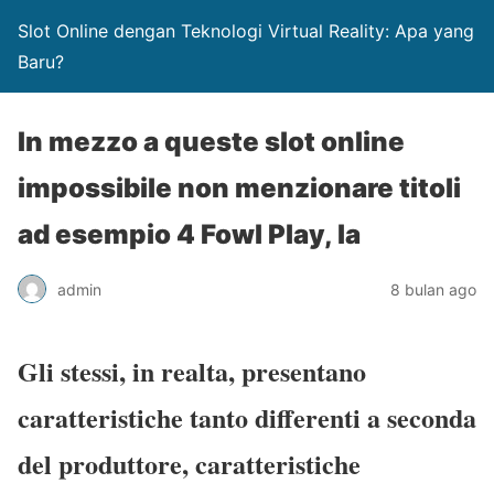
Slot Online dengan Teknologi Virtual Reality: Apa yang
Baru?
In mezzo a queste slot online
impossibile non menzionare titoli
ad esempio 4 Fowl Play, la
admin
8 bulan ago
Gli stessi, in realta, presentano
caratteristiche tanto differenti a seconda
del produttore, caratteristiche