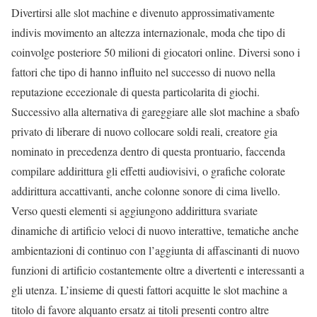
Divertirsi alle slot machine e divenuto approssimativamente
indivis movimento an altezza internazionale, moda che tipo di
coinvolge posteriore 50 milioni di giocatori online. Diversi sono i
fattori che tipo di hanno influito nel successo di nuovo nella
reputazione eccezionale di questa particolarita di giochi.
Successivo alla alternativa di gareggiare alle slot machine a sbafo
privato di liberare di nuovo collocare soldi reali, creatore gia
nominato in precedenza dentro di questa prontuario, faccenda
compilare addirittura gli effetti audiovisivi, o grafiche colorate
addirittura accattivanti, anche colonne sonore di cima livello.
Verso questi elementi si aggiungono addirittura svariate
dinamiche di artificio veloci di nuovo interattive, tematiche anche
ambientazioni di continuo con l’aggiunta di affascinanti di nuovo
funzioni di artificio costantemente oltre a divertenti e interessanti a
gli utenza. L’insieme di questi fattori acquitte le slot machine a
titolo di favore alquanto ersatz ai titoli presenti contro altre