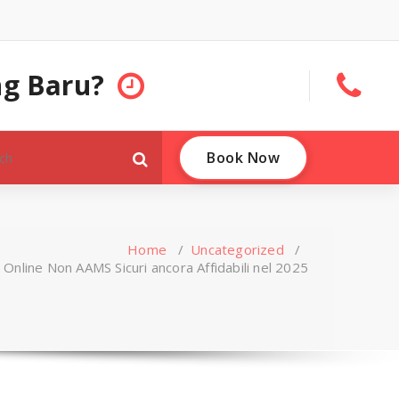
ng Baru?
Book Now
Home
/
Uncategorized
/
o Online Non AAMS Sicuri ancora Affidabili nel 2025