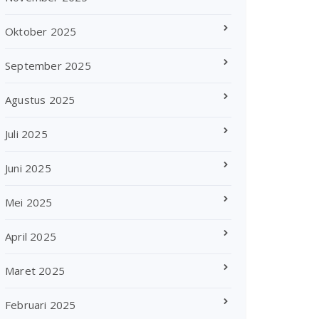
Oktober 2025
September 2025
Agustus 2025
Juli 2025
Juni 2025
Mei 2025
April 2025
Maret 2025
Februari 2025