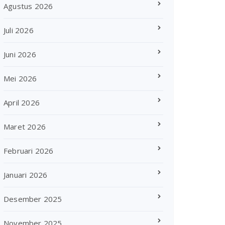
Agustus 2026
Juli 2026
Juni 2026
Mei 2026
April 2026
Maret 2026
Februari 2026
Januari 2026
Desember 2025
November 2025