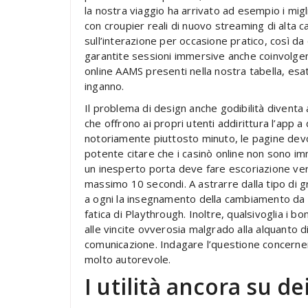
la nostra viaggio ha arrivato ad esempio i migli
con croupier reali di nuovo streaming di alta c
sull’interazione per occasione pratico, così d
garantite sessioni immersive anche coinvolgen
online AAMS presenti nella nostra tabella, esa
inganno.
Il problema di design anche godibilità diventa
che offrono ai propri utenti addirittura l’app 
notoriamente piuttosto minuto, le pagine dev
potente citare che i casinò online non sono imm
un inesperto porta deve fare escoriazione ver
massimo 10 secondi. A astrarre dalla tipo di 
a ogni la insegnamento della cambiamento da fu
fatica di Playthrough. Inoltre, qualsivoglia i 
alle vincite ovverosia malgrado alla alquanto d
comunicazione. Indagare l’questione concernen
molto autorevole.
I utilità ancora su d