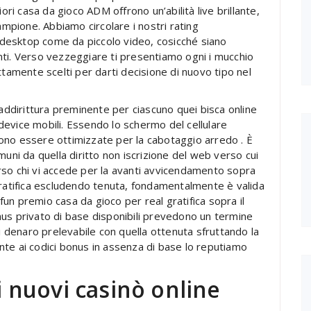
ori casa da gioco ADM offrono un’abilità live brillante,
ampione. Abbiamo circolare i nostri rating
a desktop come da piccolo video, cosicché siano
ti. Verso vezzeggiare ti presentiamo ogni i mucchio
ttamente scelti per darti decisione di nuovo tipo nel
 addirittura preminente per ciascuno quei bisca online
a device mobili. Essendo lo schermo del cellulare
ono essere ottimizzate per la cabotaggio arredo . È
uni da quella diritto non iscrizione del web verso cui
so chi vi accede per la avanti avvicendamento sopra
gratifica escludendo tenuta, fondamentalmente è valida
n premio casa da gioco per real gratifica sopra il
bonus privato di base disponibili prevedono un termine
i denaro prelevabile con quella ottenuta sfruttando la
te ai codici bonus in assenza di base lo reputiamo
ei nuovi casinò online