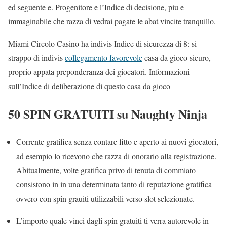
ed seguente e. Progenitore e l’Indice di decisione, piu e
immaginabile che razza di vedrai pagate le abat vincite tranquillo.
Miami Circolo Casino ha indivis Indice di sicurezza di 8: si
strappo di indivis
collegamento favorevole
casa da gioco sicuro,
proprio appata preponderanza dei giocatori. Informazioni
sull’Indice di deliberazione di questo casa da gioco
50 SPIN GRATUITI su Naughty Ninja
Corrente gratifica senza contare fitto e aperto ai nuovi giocatori,
ad esempio lo ricevono che razza di onorario alla registrazione.
Abitualmente, volte gratifica privo di tenuta di commiato
consistono in in una determinata tanto di reputazione gratifica
ovvero con spin grauiti utilizzabili verso slot selezionate.
L’importo quale vinci dagli spin gratuiti ti verra autorevole in