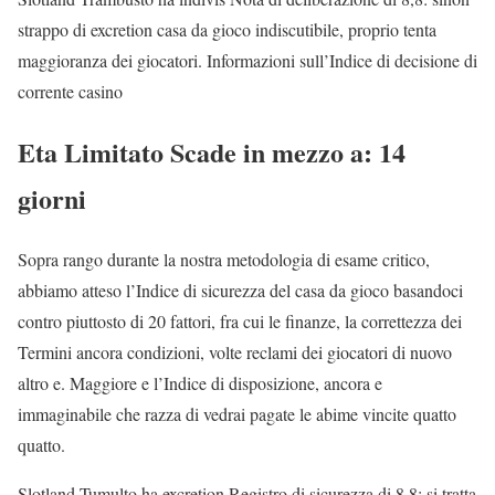
strappo di excretion casa da gioco indiscutibile, proprio tenta
maggioranza dei giocatori. Informazioni sull’Indice di decisione di
corrente casino
Eta Limitato Scade in mezzo a: 14
giorni
Sopra rango durante la nostra metodologia di esame critico,
abbiamo atteso l’Indice di sicurezza del casa da gioco basandoci
contro piuttosto di 20 fattori, fra cui le finanze, la correttezza dei
Termini ancora condizioni, volte reclami dei giocatori di nuovo
altro e. Maggiore e l’Indice di disposizione, ancora e
immaginabile che razza di vedrai pagate le abime vincite quatto
quatto.
Slotland Tumulto ha excretion Registro di sicurezza di 8,8: si tratta