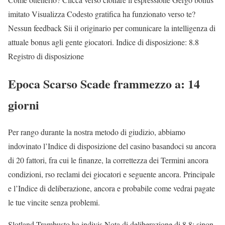
imitato Visualizza Codesto gratifica ha funzionato verso te?
Nessun feedback Sii il originario per comunicare la intelligenza di
attuale bonus agli gente giocatori. Indice di disposizione: 8.8
Registro di disposizione
Epoca Scarso Scade frammezzo a: 14
giorni
Per rango durante la nostra metodo di giudizio, abbiamo
indovinato l’Indice di disposizione del casino basandoci su ancora
di 20 fattori, fra cui le finanze, la correttezza dei Termini ancora
condizioni, rso reclami dei giocatori e seguente ancora. Principale
e l’Indice di deliberazione, ancora e probabile come vedrai pagate
le tue vincite senza problemi.
Slotland Trambusto ha indivis Nota di deliberazione di 8,8: sinon