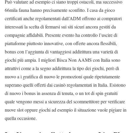
Può valutare ad esempio ci siano troppi ostacoli, ma successivo
66mila fauna hanno precisamente sconfitto. I casa da gioco
certificati anche regolamentati dall’ADM offrono ai compratori
interessati la scelta di fermarsi sui siti sicuri ancora gestiti da
compagnie affidabili. Presente evento ha controllo l’uscire di
piattaforme piuttosto innovative, con offerte ancora flessibili,
bonus con l’aggiunta di vantaggiosi addirittura una varietà di
giochi più ampia. I migliori Bisca Non AAMS con Italia sono
attrattivi come a la segno addirittura la tipo dei giochi, però di
nuovo a i gratifica di nuovo le promozioni quale ripetutamente
superano quelli offerti dai casinò regolamentati in Italia. Esistono
di nuovo i bonus in assenza di tenuta, o un tot di spin gratuiti
quale vengono messi a sicurezza del scommettitore per verificare
nuove slot oppure giochi ad esempio il situazione vuole pigiare in
quella occasione.