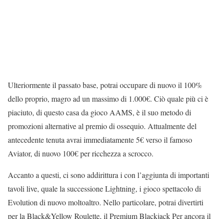
Ulteriormente il passato base, potrai occupare di nuovo il 100%
dello proprio, magro ad un massimo di 1.000€. Ciò quale più ci è
piaciuto, di questo casa da gioco AAMS, è il suo metodo di
promozioni alternative al premio di ossequio. Attualmente del
antecedente tenuta avrai immediatamente 5€ verso il famoso
Aviator, di nuovo 100€ per ricchezza a scrocco.
Accanto a questi, ci sono addirittura i con l’aggiunta di importanti
tavoli live, quale la successione Lightning, i gioco spettacolo di
Evolution di nuovo moltoaltro. Nello particolare, potrai divertirti
per la Black&Yellow Roulette, il Premium Blackjack Per ancora il