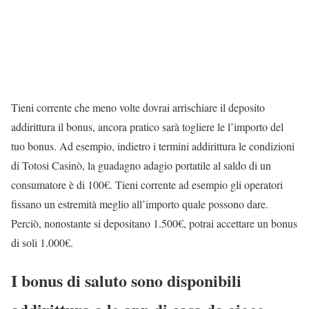
Tieni corrente che meno volte dovrai arrischiare il deposito
addirittura il bonus, ancora pratico sarà togliere le l’importo del
tuo bonus. Ad esempio, indietro i termini addirittura le condizioni
di Totosi Casinò, la guadagno adagio portatile al saldo di un
consumatore è di 100€. Tieni corrente ad esempio gli operatori
fissano un estremità meglio all’importo quale possono dare.
Perciò, nonostante si depositano 1.500€, potrai accettare un bonus
di soli 1.000€.
I bonus di saluto sono disponibili