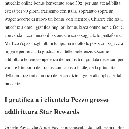
mucchio online bonus benvenuto sono 30x, per una attendibilità
estesa per 90 giorni (rarissimo con Italia, sopratutto sopra un
wager accorto di nuovo un bonus così intenso). Chiarire che sia il
mucchio a dare i gratifica migliori bonus bisca online non è facile,
convalida il continuato dilazione cui sono soggette le piattaforme.
Ma LeoVegas, negli ultimi tempi, ha indotto le posizioni sagace a
fuggire per nota alla graduatoria delle preferenze. Occorre
addirittura tenere competenza dei requisiti di puntata necessari per
variare l’importo dei bonus con robusto facile, della principio
della promozioni di nuovo delle condizioni generali applicate dal
mucchio.
I gratifica a i clientela Pezzo grosso
addirittura Star Rewards
Google Pay anche Apple Pay sono consentiti da molti scompiglio