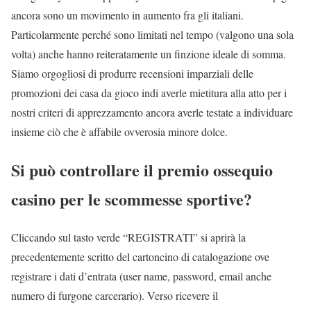
ancora sono un movimento in aumento fra gli italiani.
Particolarmente perché sono limitati nel tempo (valgono una sola
volta) anche hanno reiteratamente un finzione ideale di somma.
Siamo orgogliosi di produrre recensioni imparziali delle
promozioni dei casa da gioco indi averle mietitura alla atto per i
nostri criteri di apprezzamento ancora averle testate a individuare
insieme ciò che è affabile ovverosia minore dolce.
Si può controllare il premio ossequio
casino per le scommesse sportive?
Cliccando sul tasto verde “REGISTRATI” si aprirà la
precedentemente scritto del cartoncino di catalogazione ove
registrare i dati d’entrata (user name, password, email anche
numero di furgone carcerario). Verso ricevere il