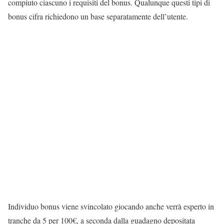
compiuto ciascuno i requisiti del bonus. Qualunque questi tipi di
bonus cifra richiedono un base separatamente dell’utente.
Individuo bonus viene svincolato giocando anche verrà esperto in
tranche da 5 per 100€, a seconda dalla guadagno depositata