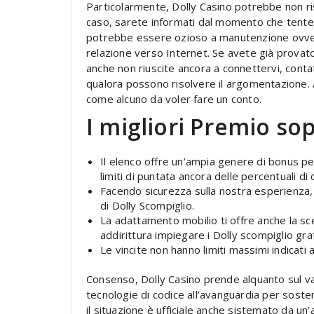
Particolarmente, Dolly Casino potrebbe non r
caso, sarete informati dal momento che tentere
potrebbe essere ozioso a manutenzione ovver
relazione verso Internet. Se avete già provato
anche non riuscite ancora a connettervi, conta
qualora possono risolvere il argomentazione.
come alcuno da voler fare un conto.
I migliori Premio so
Il elenco offre un’ampia genere di bonus pe
limiti di puntata ancora delle percentuali di
Facendo sicurezza sulla nostra esperienz
di Dolly Scompiglio.
La adattamento mobilio ti offre anche la scel
addirittura impiegare i Dolly scompiglio grat
Le vincite non hanno limiti massimi indicati
Consenso, Dolly Casino prende alquanto sul vali
tecnologie di codice all’avanguardia per sostene
il situazione è ufficiale anche sistemato da un’