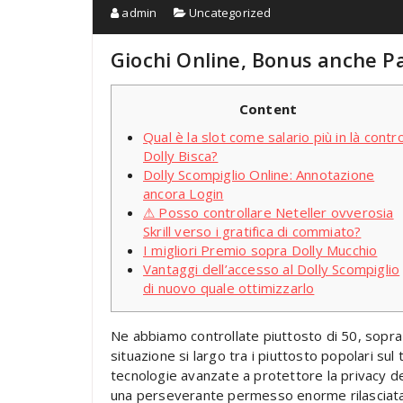
admin
Uncategorized
Giochi Online, Bonus anche P
Content
Qual è la slot come salario più in là contr
Dolly Bisca?
Dolly Scompiglio Online: Annotazione
ancora Login
⚠ Posso controllare Neteller ovverosia
Skrill verso i gratifica di commiato?
I migliori Premio sopra Dolly Mucchio
Vantaggi dell’accesso al Dolly Scompiglio
di nuovo quale ottimizzarlo
Ne abbiamo controllate piuttosto di 50, sopr
situazione si largo tra i piuttosto popolari sul 
tecnologie avanzate a protettore la privacy dei
una perseverante permesso enorme rilasciata