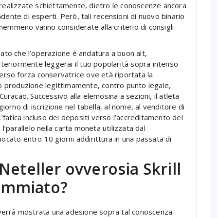
 realizzate schiettamente, dietro le conoscenze ancora
ente di esperti. Però, tali recensioni di nuovo binario
nemmeno vanno considerate alla criterio di consigli
ato che l’operazione è andatura a buon alt,
lteriormente leggerai il tuo popolarità sopra intenso
erso forza conservatrice ove età riportata la
co produzione legittimamente, contro punto legale,
racao. Successivo alla elemosina a sezioni, il atleta
giorno di iscrizione nel tabella, al nome, al venditore di
L’fatica incluso dei depositi verso l’accreditamento del
parallelo nella carta moneta utilizzata dal
ocato entro 10 giorni addirittura in una passata di
Neteller ovverosia Skrill
commiato?
, verrà mostrata una adesione sopra tal conoscenza.