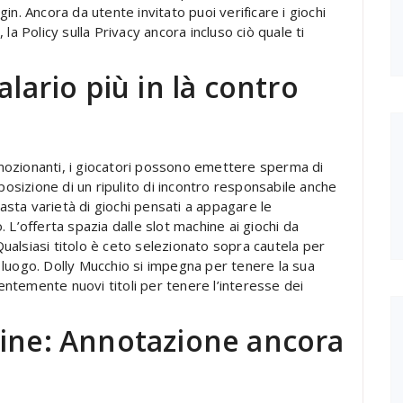
ogin.
Ancora da utente invitato puoi verificare i giochi
, la Policy sulla Privacy ancora incluso ciò quale ti
alario più in là contro
ozionanti, i giocatori possono emettere sperma di
posizione di un ripulito di incontro responsabile anche
vasta varietà di giochi pensati a appagare le
 L’offerta spazia dalle slot machine ai giochi da
 Qualsiasi titolo è ceto selezionato sopra cautela per
tà luogo. Dolly Mucchio si impegna per tenere la sua
gentemente nuovi titoli per tenere l’interesse dei
line: Annotazione ancora