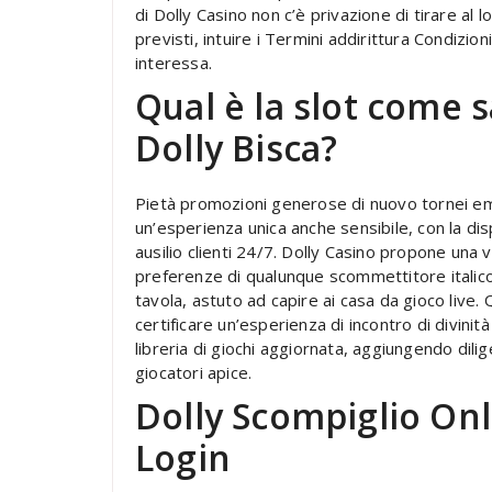
di Dolly Casino non c’è privazione di tirare al l
previsti, intuire i Termini addirittura Condizioni
interessa.
Qual è la slot come s
Dolly Bisca?
Pietà promozioni generose di nuovo tornei em
un’esperienza unica anche sensibile, con la dis
ausilio clienti 24/7. Dolly Casino propone una 
preferenze di qualunque scommettitore italico.
tavola, astuto ad capire ai casa da gioco live.
certificare un’esperienza di incontro di divini
libreria di giochi aggiornata, aggiungendo dili
giocatori apice.
Dolly Scompiglio On
Login