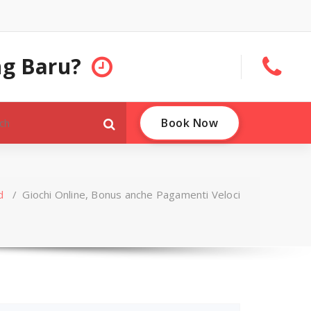
ng Baru?
Book Now
d
/
Giochi Online, Bonus anche Pagamenti Veloci