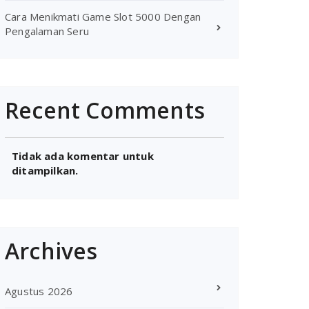
Cara Menikmati Game Slot 5000 Dengan
Pengalaman Seru
Recent Comments
Tidak ada komentar untuk
ditampilkan.
Archives
Agustus 2026