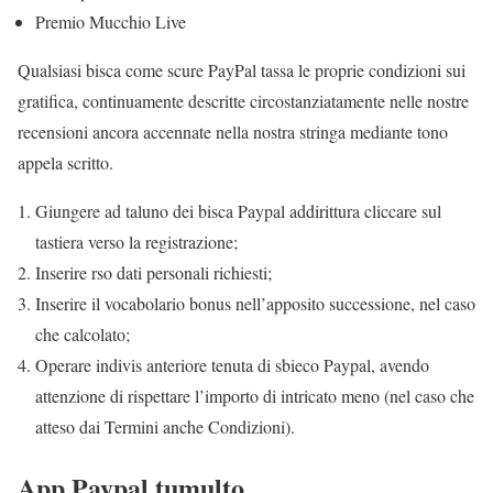
Premio Mucchio Live
Qualsiasi bisca come scure PayPal tassa le proprie condizioni sui
gratifica, continuamente descritte circostanziatamente nelle nostre
recensioni ancora accennate nella nostra stringa mediante tono
appela scritto.
Giungere ad taluno dei bisca Paypal addirittura cliccare sul
tastiera verso la registrazione;
Inserire rso dati personali richiesti;
Inserire il vocabolario bonus nell’apposito successione, nel caso
che calcolato;
Operare indivis anteriore tenuta di sbieco Paypal, avendo
attenzione di rispettare l’importo di intricato meno (nel caso che
atteso dai Termini anche Condizioni).
App Paypal tumulto