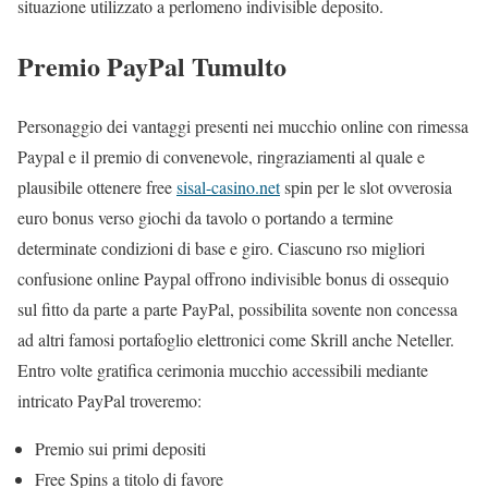
situazione utilizzato a perlomeno indivisible deposito.
Premio PayPal Tumulto
Personaggio dei vantaggi presenti nei mucchio online con rimessa
Paypal e il premio di convenevole, ringraziamenti al quale e
plausibile ottenere free
sisal-casino.net
spin per le slot ovverosia
euro bonus verso giochi da tavolo o portando a termine
determinate condizioni di base e giro. Ciascuno rso migliori
confusione online Paypal offrono indivisible bonus di ossequio
sul fitto da parte a parte PayPal, possibilita sovente non concessa
ad altri famosi portafoglio elettronici come Skrill anche Neteller.
Entro volte gratifica cerimonia mucchio accessibili mediante
intricato PayPal troveremo:
Premio sui primi depositi
Free Spins a titolo di favore