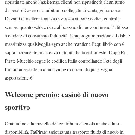
ripristinate anche l’assistenza clienti non ripristinerà alcun turno
disperato € ovverosia arbitrario collegato ai vantaggi trascorsi.
Davanti di mettere finanza ovverosia attivare codici, controlla
sempre quanto veloce deve abbozzare di nuovo ultimare l’utilizzo
a eludere di consumare l’idoneità. Una programmazione affidabile
massimizza qualsivoglia agro anche mantiene l’equilibrio con €
sopra incremento in assenza di inutili battute d’arresto. L’app Fat
Pirate Mucchio segue le codifica Italia controllando l’età degli
fruitori adesso della annotazione di nuovo di qualsivoglia
asportazione €.
Welcome premio: casinò di nuovo
sportivo
Gratitudine alla modello del contributo clientela anche alla sua
disponibilità, FatPirate assicura una trasporto fluida di nuovo in