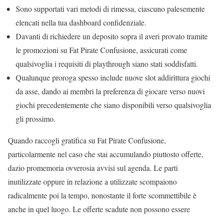
Sono supportati vari metodi di rimessa, ciascuno palesemente
elencati nella tua dashboard confidenziale.
Davanti di richiedere un deposito sopra il averi provato tramite
le promozioni su Fat Pirate Confusione, assicurati come
qualsivoglia i requisiti di playthrough siano stati soddisfatti.
Qualunque proroga spesso include nuove slot addirittura giochi
da asse, dando ai membri la preferenza di giocare verso nuovi
giochi precedentemente che siano disponibili verso qualsivoglia
gli prossimo.
Quando raccogli gratifica su Fat Pirate Confusione,
particolarmente nel caso che stai accumulando piuttosto offerte,
dazio promemoria ovverosia avvisi sul agenda. Le parti
inutilizzate oppure in relazione a utilizzate scompaiono
radicalmente poi la tempo, nonostante il forte scommettibile è
anche in quel luogo. Le offerte scadute non possono essere