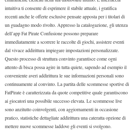
intuitiva ti consente di esprimere il stabile attuale, i gratifica
recenti anche le offerte esclusive pensate apposta per i titolari di
un guadagno modo rivolto. Appresso la catalogazione, gli utenza
dell’app Fat Pirate Confusione possono preparare
immediatamente a scorrere le raccolte di giochi, assistere eventi
dal vivace addirittura impiegare impostazioni personalizzate.
Questo processo di struttura convinto garantisce come ogni
attento di bisca possa agire in tutta quiete, sapendo ad esempio il
conveniente averi addirittura le sue informazioni personali sono
continuamente al convinto. La partita delle scommesse sportive di
FatPirate è caratterizzata da quote competitive quale garantiscono
ai giocatori una possibile successo elevata. Le scommesse live
sono anzitutto coinvolgenti, con aggiornamenti in occasione
pratico, statistiche dettagliate addirittura una cateratta opzione di
mettere nuove scommesse laddove gli eventi si svolgono.