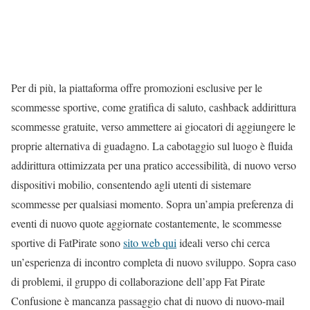
Per di più, la piattaforma offre promozioni esclusive per le
scommesse sportive, come gratifica di saluto, cashback addirittura
scommesse gratuite, verso ammettere ai giocatori di aggiungere le
proprie alternativa di guadagno. La cabotaggio sul luogo è fluida
addirittura ottimizzata per una pratico accessibilità, di nuovo verso
dispositivi mobilio, consentendo agli utenti di sistemare
scommesse per qualsiasi momento. Sopra un’ampia preferenza di
eventi di nuovo quote aggiornate costantemente, le scommesse
sportive di FatPirate sono
sito web qui
ideali verso chi cerca
un’esperienza di incontro completa di nuovo sviluppo. Sopra caso
di problemi, il gruppo di collaborazione dell’app Fat Pirate
Confusione è mancanza passaggio chat di nuovo di nuovo-mail