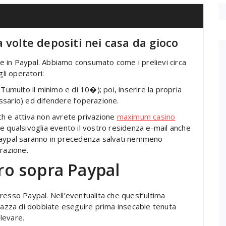
 volte depositi nei casa da gioco
 in Paypal. Abbiamo consumato come i prelievi circa
li operatori:
Tumulto il minimo e di 10�); poi, inserire la propria
sario) ed difendere l’operazione.
ch e attiva non avrete privazione
maximum casino
re qualsivoglia evento il vostro residenza e-mail anche
Paypal saranno in precedenza salvati nemmeno
razione.
iro sopra Paypal
resso Paypal. Nell’eventualita che quest’ultima
 razza di dobbiate eseguire prima insecable tenuta
levare.