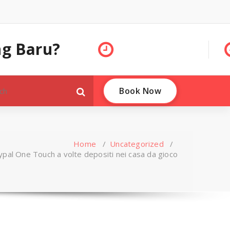
ng Baru?
Book Now
Home
/
Uncategorized
/
ypal One Touch a volte depositi nei casa da gioco