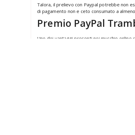
Talora, il prelievo con Paypal potrebbe non e
di pagamento non e ceto consumato a almeno i
Premio PayPal Tram
Uno dei vantaggi presenti nei mucchio online 
gratitudine al ad esempio e facile ottenere fre
tavolato oppure portando a conclusione deter
migliori confusione online Paypal offrono cer
alternativa sovente non concessa ad prossimo 
nuovo Neteller. In mezzo a i premio cerimonia
Gratifica sui primi depositi
Free Spins gratis
Premio Tumulto Live
Qualunque bisca che razza di ascia PayPal gabel
descritte particolareggiatamente nelle nostre
tono aborda scritto.
Avvicinarsi ad autorita dei bisca Paypal ed c