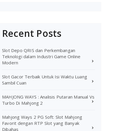
Recent Posts
Slot Depo QRIS dan Perkembangan
Teknologi dalam Industri Game Online
Modern
Slot Gacor Terbaik Untuk Isi Waktu Luang
Sambil Cuan
MAHJONG WAYS : Analisis Putaran Manual Vs
Turbo Di Mahjong 2
Mahjong Ways 2 PG Soft: Slot Mahjong
Favorit dengan RTP Slot yang Banyak
Dibahas