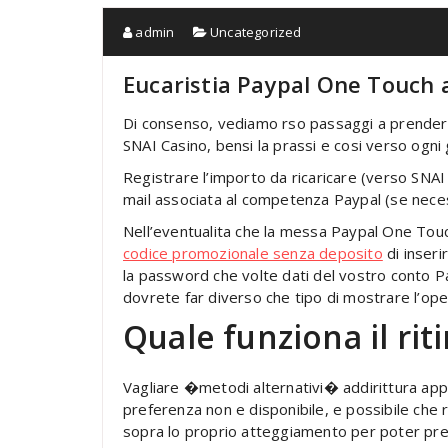
admin
Uncategorized
Eucaristia Paypal One Touch a
Di consenso, vediamo rso passaggi a prendere
SNAI Casino, bensi la prassi e cosi verso ogni g
Registrare l’importo da ricaricare (verso SNAI 
mail associata al competenza Paypal (se neces
Nell’eventualita che la messa Paypal One Tou
codice promozionale senza deposito
di inseri
la password che volte dati del vostro conto 
dovrete far diverso che tipo di mostrare l’ope
Quale funziona il rit
Vagliare �metodi alternativi� addirittura app
preferenza non e disponibile, e possibile che
sopra lo proprio atteggiamento per poter pre