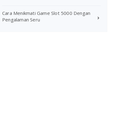
Cara Menikmati Game Slot 5000 Dengan
Pengalaman Seru
Recent Comments
Tidak ada komentar untuk
ditampilkan.
Archives
Agustus 2026