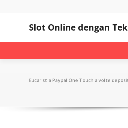
Skip
to
content
Slot Online dengan Tek
Eucaristia Paypal One Touch a volte deposit